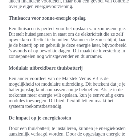
alleen financiële voordelen, maar ook een gevoel van controle
over je eigen energievoorziening.
Thuisaccu voor zonne-energie opslag
Een thuisaccu is perfect voor het opslaan van zonne-energie.
Dit stelt huiseigenaren in staat om de elektriciteit die ze zelf
opwekken effectief te benutten. Wanneer de zon schijnt, laad
je de batterij op en gebruik je deze energie later, bijvoorbeeld
’s avonds of op bewolkte dagen. Dit maakt de investering in
zonnepanelen nog winstgevender en duurzamer.
Modulair uitbreidbare thuisbatterij
Een ander voordeel van de Marstek Venus V3 is de
mogelijkheid tot modulaire uitbreiding. Dit betekent dat je je
batterijopslag kunt aanpassen aan je behoeften. Als je in de
toekomst meer energie wilt opslaan, kun je eenvoudig extra
modules toevoegen. Dit biedt flexibiliteit en maakt het
systeem toekomstbestendig.
De impact op je energiekosten
Door een thuisbatterij te installeren, kunnen je energiekosten
aanzienlijk verlaagd worden. Door de opgeslagen energie te