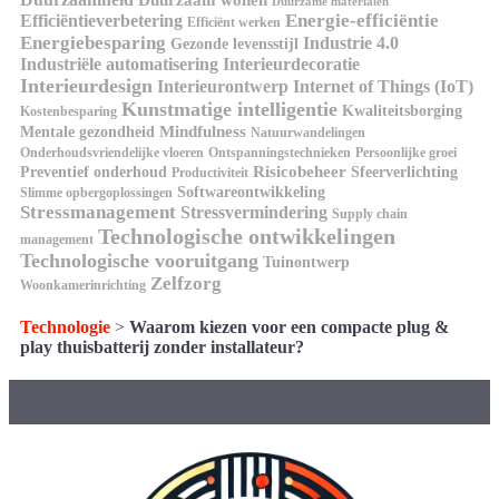
Duurzame materialen
Energie-efficiëntie
Efficiëntieverbetering
Efficiënt werken
Energiebesparing
Industrie 4.0
Gezonde levensstijl
Industriële automatisering
Interieurdecoratie
Interieurdesign
Interieurontwerp
Internet of Things (IoT)
Kunstmatige intelligentie
Kwaliteitsborging
Kostenbesparing
Mindfulness
Mentale gezondheid
Natuurwandelingen
Onderhoudsvriendelijke vloeren
Ontspanningstechnieken
Persoonlijke groei
Risicobeheer
Preventief onderhoud
Sfeerverlichting
Productiviteit
Softwareontwikkeling
Slimme opbergoplossingen
Stressmanagement
Stressvermindering
Supply chain
Technologische ontwikkelingen
management
Technologische vooruitgang
Tuinontwerp
Zelfzorg
Woonkamerinrichting
Technologie
>
Waarom kiezen voor een compacte plug &
play thuisbatterij zonder installateur?