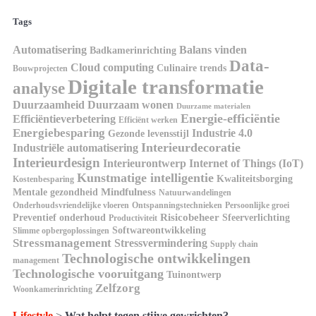
Tags
Automatisering
Balans vinden
Badkamerinrichting
Data-
Cloud computing
Culinaire trends
Bouwprojecten
Digitale transformatie
analyse
Duurzaamheid
Duurzaam wonen
Duurzame materialen
Energie-efficiëntie
Efficiëntieverbetering
Efficiënt werken
Energiebesparing
Industrie 4.0
Gezonde levensstijl
Interieurdecoratie
Industriële automatisering
Interieurdesign
Interieurontwerp
Internet of Things (IoT)
Kunstmatige intelligentie
Kwaliteitsborging
Kostenbesparing
Mindfulness
Mentale gezondheid
Natuurwandelingen
Onderhoudsvriendelijke vloeren
Ontspanningstechnieken
Persoonlijke groei
Risicobeheer
Preventief onderhoud
Sfeerverlichting
Productiviteit
Softwareontwikkeling
Slimme opbergoplossingen
Stressmanagement
Stressvermindering
Supply chain
Technologische ontwikkelingen
management
Technologische vooruitgang
Tuinontwerp
Zelfzorg
Woonkamerinrichting
Lifestyle
>
Wat helpt tegen stijve gewrichten?