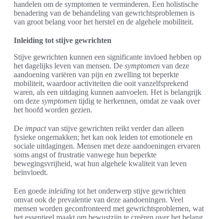
handelen om de symptomen te verminderen. Een holistische
benadering van de behandeling van gewrichtsproblemen is
van groot belang voor het herstel en de algehele mobiliteit.
Inleiding tot stijve gewrichten
Stijve gewrichten kunnen een significante invloed hebben op
het dagelijks leven van mensen. De
symptomen
van deze
aandoening variëren van pijn en zwelling tot beperkte
mobiliteit, waardoor activiteiten die ooit vanzelfsprekend
waren, als een uitdaging kunnen aanvoelen. Het is belangrijk
om deze
symptomen
tijdig te herkennen, omdat ze vaak over
het hoofd worden gezien.
De
impact
van stijve gewrichten reikt verder dan alleen
fysieke ongemakken; het kan ook leiden tot emotionele en
sociale uitdagingen. Mensen met deze aandoeningen ervaren
soms angst of frustratie vanwege hun beperkte
bewegingsvrijheid, wat hun algehele kwaliteit van leven
beïnvloedt.
Een goede
inleiding
tot het onderwerp stijve gewrichten
omvat ook de prevalentie van deze aandoeningen. Veel
mensen worden geconfronteerd met gewrichtsproblemen, wat
het essentieel maakt om bewustzijn te creëren over het belang