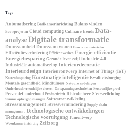
Tags
Automatisering
Balans vinden
Badkamerinrichting
Data-
Cloud computing
Culinaire trends
Bouwprojecten
Digitale transformatie
analyse
Duurzaamheid
Duurzaam wonen
Duurzame materialen
Energie-efficiëntie
Efficiëntieverbetering
Efficiënt werken
Energiebesparing
Industrie 4.0
Gezonde levensstijl
Interieurdecoratie
Industriële automatisering
Interieurdesign
Interieurontwerp
Internet of Things (IoT)
Kunstmatige intelligentie
Kwaliteitsborging
Kostenbesparing
Mindfulness
Mentale gezondheid
Natuurwandelingen
Onderhoudsvriendelijke vloeren
Ontspanningstechnieken
Persoonlijke groei
Risicobeheer
Preventief onderhoud
Sfeerverlichting
Productiviteit
Softwareontwikkeling
Slimme opbergoplossingen
Stressmanagement
Stressvermindering
Supply chain
Technologische ontwikkelingen
management
Technologische vooruitgang
Tuinontwerp
Zelfzorg
Woonkamerinrichting