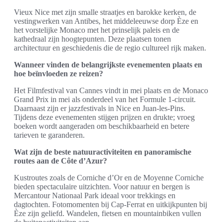
Vieux Nice met zijn smalle straatjes en barokke kerken, de
vestingwerken van Antibes, het middeleeuwse dorp Èze en
het vorstelijke Monaco met het prinselijk paleis en de
kathedraal zijn hoogtepunten. Deze plaatsen tonen
architectuur en geschiedenis die de regio cultureel rijk maken.
Wanneer vinden de belangrijkste evenementen plaats en
hoe beïnvloeden ze reizen?
Het Filmfestival van Cannes vindt in mei plaats en de Monaco
Grand Prix in mei als onderdeel van het Formule 1-circuit.
Daarnaast zijn er jazzfestivals in Nice en Juan-les-Pins.
Tijdens deze evenementen stijgen prijzen en drukte; vroeg
boeken wordt aangeraden om beschikbaarheid en betere
tarieven te garanderen.
Wat zijn de beste natuuractiviteiten en panoramische
routes aan de Côte d’Azur?
Kustroutes zoals de Corniche d’Or en de Moyenne Corniche
bieden spectaculaire uitzichten. Voor natuur en bergen is
Mercantour Nationaal Park ideaal voor trekkings en
dagtochten. Fotomomenten bij Cap-Ferrat en uitkijkpunten bij
Èze zijn geliefd. Wandelen, fietsen en mountainbiken vullen