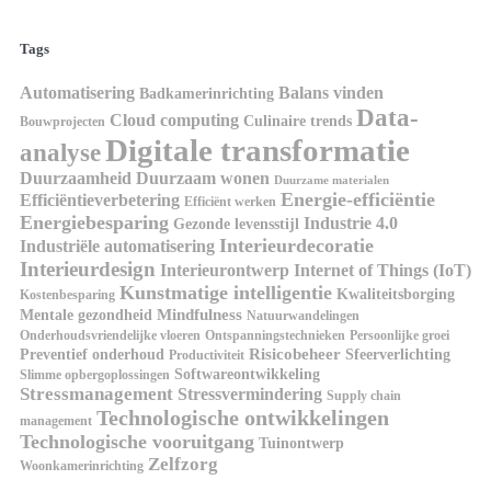
Tags
Automatisering
Balans vinden
Badkamerinrichting
Data-
Cloud computing
Culinaire trends
Bouwprojecten
Digitale transformatie
analyse
Duurzaamheid
Duurzaam wonen
Duurzame materialen
Energie-efficiëntie
Efficiëntieverbetering
Efficiënt werken
Energiebesparing
Industrie 4.0
Gezonde levensstijl
Interieurdecoratie
Industriële automatisering
Interieurdesign
Interieurontwerp
Internet of Things (IoT)
Kunstmatige intelligentie
Kwaliteitsborging
Kostenbesparing
Mindfulness
Mentale gezondheid
Natuurwandelingen
Onderhoudsvriendelijke vloeren
Ontspanningstechnieken
Persoonlijke groei
Risicobeheer
Preventief onderhoud
Sfeerverlichting
Productiviteit
Softwareontwikkeling
Slimme opbergoplossingen
Stressmanagement
Stressvermindering
Supply chain
Technologische ontwikkelingen
management
Technologische vooruitgang
Tuinontwerp
Zelfzorg
Woonkamerinrichting