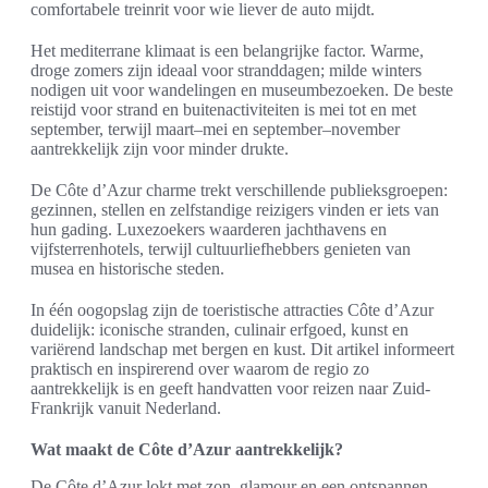
comfortabele treinrit voor wie liever de auto mijdt.
Het mediterrane klimaat is een belangrijke factor. Warme,
droge zomers zijn ideaal voor stranddagen; milde winters
nodigen uit voor wandelingen en museumbezoeken. De beste
reistijd voor strand en buitenactiviteiten is mei tot en met
september, terwijl maart–mei en september–november
aantrekkelijk zijn voor minder drukte.
De Côte d’Azur charme trekt verschillende publieksgroepen:
gezinnen, stellen en zelfstandige reizigers vinden er iets van
hun gading. Luxezoekers waarderen jachthavens en
vijfsterrenhotels, terwijl cultuurliefhebbers genieten van
musea en historische steden.
In één oogopslag zijn de toeristische attracties Côte d’Azur
duidelijk: iconische stranden, culinair erfgoed, kunst en
variërend landschap met bergen en kust. Dit artikel informeert
praktisch en inspirerend over waarom de regio zo
aantrekkelijk is en geeft handvatten voor reizen naar Zuid-
Frankrijk vanuit Nederland.
Wat maakt de Côte d’Azur aantrekkelijk?
De Côte d’Azur lokt met zon, glamour en een ontspannen