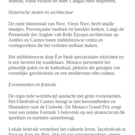
Matisse, Pablo Picasso en Marc Chagall bleef inspireren.
Historische steden en architectuur
De oude binnenstad van Nice, Vieux Nice, heeft smalle
straatjes, Provençaalse markten en barokke kerken. Langs de
Promenade des Anglais valt Belle Époque-architectuur op.
Antibes en Cannes tonen middeleeuwse centra en
vestingwerken die het verleden tastbaar maken.
Het middeleeuwse dorp Èze biedt spectaculaire uitzichten en
is een favoriet bij wandelaars. Monaco presenteert het
prinselijk paleis en de kathedraal, plekken die getuigen van
vorstelijke geschiedenis en een mediterrane elite-cultuur.
Evenementen en festivals
De regio trekt wereldwijd aandacht met grote evenementen.
Het Filmfestival Cannes brengt in mei beroemdheden en
filmmakers naar de Croisette. De Monaco Grand Prix zorgt
voor een unieke Formule 1-belevenis op een stratencircuit die
sportfans en toeristen samenbrengt.
Lokale festivals versterken het culturele leven. Jazzfestivals in
Nice en Juan-les-Pins, plus tal van seizoensmarkten, vieren