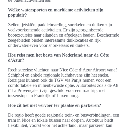
de buitenactiviteiten aan.
Welke watersporten en maritieme activiteiten zijn
populair?
Zeilen, jetskiën, paddleboarding, snorkelen en duiken zijn
veelvoorkomende activiteiten. Er zijn georganiseerde
bootexcursies naar eilanden en afgelegen baaien. Beschermde
zeegebieden bieden interessante duiklocaties en rijk
onderwaterleven voor snorkelaars en duikers.
Hoe reist men het beste van Nederland naar de Côte
d’Azur?
Rechtstreekse vluchten naar Nice Côte d’Azur Airport vanaf
Schiphol en enkele regionale luchthavens zijn het snelst.
Reizigers kunnen ook de TGV via Parijs nemen voor een
comfortabele en milieubewuste optie. Autoroutes zoals de A8
(“La Provençale”) zijn geschikt voor een roadtrip, met
tussenstops in Frankrijk of Luxemburg.
Hoe zit het met vervoer ter plaatse en parkeren?
De regio heeft goede regionale trein- en busverbindingen, een
tram in Nice en lokale bussen naar dorpen. Autohuur biedt
flexibiliteit, vooral voor het achterland, maar parkeren kan