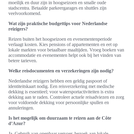
moeilijk en duur zijn in hoogseizoen en smalle oude
stadscentra. Betaalde parkeergarages en shuttles zijn
veelvoorkomend.
Wat zijn praktische budgettips voor Nederlandse
reizigers?
Reizen buiten het hoogseizoen en evenementenperiode
verlaagt kosten. Kies pensions of appartementen en eet op
lokale markten voor betaalbare maaltijden. Vroeg boeken van
accommodatie en evenementen helpt ook bij het vinden van
betere tarieven.
Welke reisdocumenten en verzekeringen zijn nodig?
Nederlandse reizigers hebben een geldig paspoort of
identiteitskaart nodig. Een reisverzekering met medische
dekking is essentieel; voor watersportactiviteiten is extra
dekking aan te raden. Controleer actuele reisadviezen en zorg
voor voldoende dekking voor persoonlijke spullen en
annuleringen.
Is het mogelijk om duurzaam te reizen aan de Côte
d’Azur?
Ja. Gebruik van openbaar vervoer, bezoek aan lokale