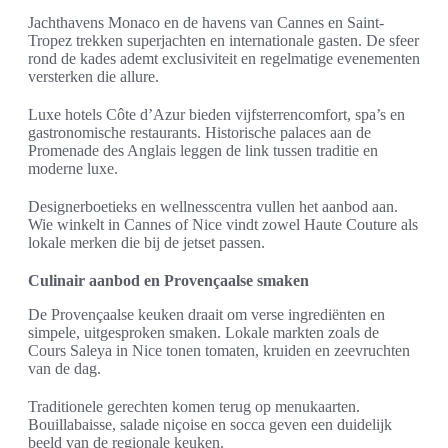
Jachthavens Monaco en de havens van Cannes en Saint-
Tropez trekken superjachten en internationale gasten. De sfeer
rond de kades ademt exclusiviteit en regelmatige evenementen
versterken die allure.
Luxe hotels Côte d’Azur bieden vijfsterrencomfort, spa’s en
gastronomische restaurants. Historische palaces aan de
Promenade des Anglais leggen de link tussen traditie en
moderne luxe.
Designerboetieks en wellnesscentra vullen het aanbod aan.
Wie winkelt in Cannes of Nice vindt zowel Haute Couture als
lokale merken die bij de jetset passen.
Culinair aanbod en Provençaalse smaken
De Provençaalse keuken draait om verse ingrediënten en
simpele, uitgesproken smaken. Lokale markten zoals de
Cours Saleya in Nice tonen tomaten, kruiden en zeevruchten
van de dag.
Traditionele gerechten komen terug op menukaarten.
Bouillabaisse, salade niçoise en socca geven een duidelijk
beeld van de regionale keuken.