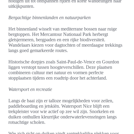
nodigen uit tot ontspannen rijden en korte wandelingen naar
uitkijkpunten.
Bergachtige binnenlanden en natuurparken
Het binnenland wisselt van mediterrane bossen naar ruige
bergtoppen. Het Mercantour Nationaal Park herbergt
gletsjermeren, bergpaden en een rijke biodiversiteit.
Wandelaars kiezen voor dagtochten of meerdaagse trekkings
langs goed gemarkeerde routes.
Historische dorpjes zoals Saint-Paul-de-Vence en Gourdon
liggen verstopt tussen hoogteverschillen. Deze plaatsen
combineren cultuur met natuur en vormen perfecte
stopplaatsen tijdens een roadtrip door het achterland.
Watersport en recreatie
Langs de baai zijn er talloze mogelijkheden voor zeilen,
paddleboarding en jetskiën. Watersport Nice blijft een
trekpleister voor wie actief op zee wil zijn. Snorkelen en
duiken onthullen kleurrijke onderwaterlevensringen langs
rotsachtige scholen.
Wie zich richt op duiken vindt aantrekkelijke plekken voor