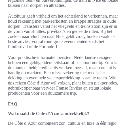
regionale trein- en busverbindingen, de tram in Nice en lokale
bussen naar dorpen en attracties.
Autohuur geeft vrijheid om het achterland te verkennen, maar
houd rekening met parkeerkosten en krappe straatjes in oude
dorpen. Transfers vanaf het vliegveld en treinstation zijn er in
de vorm van shuttles, privétaxi’s en gedeelde ritten. Bij het
zoeken naar vluchten naar Nice geldt vroeg boeken vaak als
beste advies, vooral rond grote evenementen zoals het
filmfestival of de Formule 1.
Voor praktische informatie toeristen: Nederlandse reizigers
hebben een geldige identiteitskaart of paspoort nodig. Euro is
de munteenheid; creditcards werken meestal, maar contant is
handig op markten. Een reisverzekering met medische
dekking en eventuele watersportdekking is aan te raden. Wie
tips reizen Côte d’Azur wil volgen, plant buiten piekperiodes,
gebruikt openbaar vervoer Franse Rivièra en steunt lokale
producenten voor een duurzamere trip.
FAQ
Wat maakt de Côte d’Azur aantrekkelijk?
De Côte d’Azur combineert zon, cultuur en luxe in één regio.