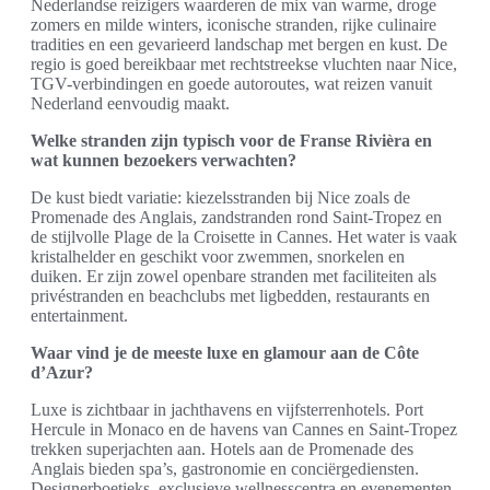
Nederlandse reizigers waarderen de mix van warme, droge
zomers en milde winters, iconische stranden, rijke culinaire
tradities en een gevarieerd landschap met bergen en kust. De
regio is goed bereikbaar met rechtstreekse vluchten naar Nice,
TGV-verbindingen en goede autoroutes, wat reizen vanuit
Nederland eenvoudig maakt.
Welke stranden zijn typisch voor de Franse Rivièra en
wat kunnen bezoekers verwachten?
De kust biedt variatie: kiezelsstranden bij Nice zoals de
Promenade des Anglais, zandstranden rond Saint-Tropez en
de stijlvolle Plage de la Croisette in Cannes. Het water is vaak
kristalhelder en geschikt voor zwemmen, snorkelen en
duiken. Er zijn zowel openbare stranden met faciliteiten als
privéstranden en beachclubs met ligbedden, restaurants en
entertainment.
Waar vind je de meeste luxe en glamour aan de Côte
d’Azur?
Luxe is zichtbaar in jachthavens en vijfsterrenhotels. Port
Hercule in Monaco en de havens van Cannes en Saint-Tropez
trekken superjachten aan. Hotels aan de Promenade des
Anglais bieden spa’s, gastronomie en conciërgediensten.
Designerboetieks, exclusieve wellnesscentra en evenementen