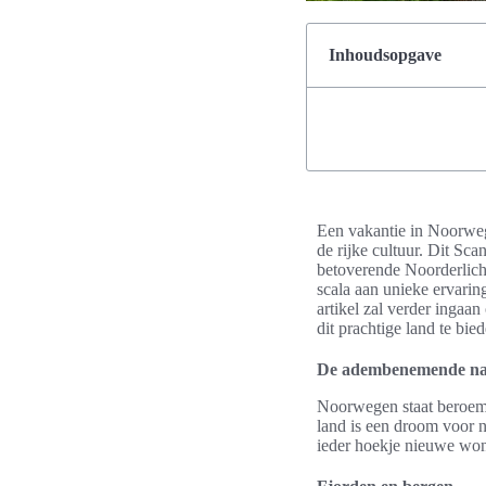
Inhoudsopgave
Een vakantie in Noorweg
de rijke cultuur. Dit Sc
betoverende Noorderlicht
scala aan unieke ervaring
artikel zal verder ingaa
dit prachtige land te bied
De adembenemende na
Noorwegen staat beroemd
land is een droom voor n
ieder hoekje nieuwe won