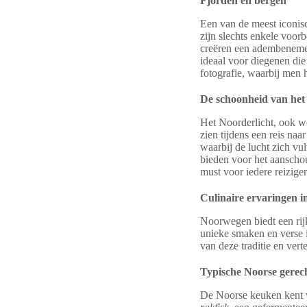
Fjorden en bergen
Een van de meest iconis
zijn slechts enkele voor
creëren een adembenemend
ideaal voor diegenen die
fotografie, waarbij men 
De schoonheid van het
Het Noorderlicht, ook w
zien tijdens een reis n
waarbij de lucht zich vul
bieden voor het aanschou
must voor iedere reizige
Culinaire ervaringen 
Noorwegen biedt een rijk
unieke smaken en verse 
van deze traditie en ver
Typische Noorse gerec
De Noorse keuken kent v