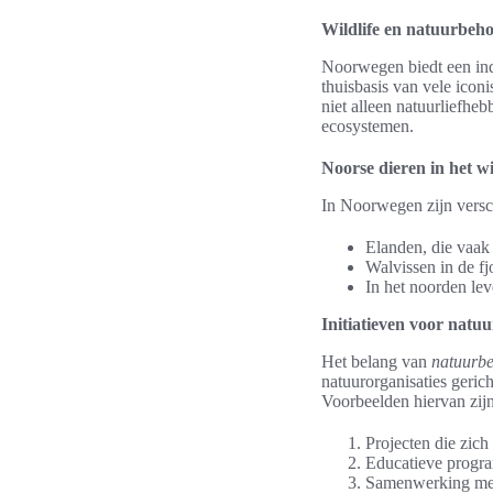
Wildlife en natuurbeh
Noorwegen biedt een in
thuisbasis van vele icon
niet alleen natuurliefheb
ecosystemen.
Noorse dieren in het w
In Noorwegen zijn versch
Elanden, die vaak 
Walvissen in de fj
In het noorden lev
Initiatieven voor nat
Het belang van
natuurb
natuurorganisaties geric
Voorbeelden hiervan zijn
Projecten die zich 
Educatieve progra
Samenwerking met