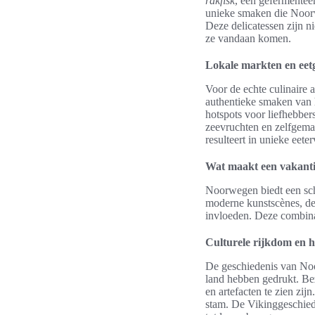
rakfisk
, een gefermentee
unieke smaken die Noor
Deze delicatessen zijn n
ze vandaan komen.
Lokale markten en eet
Voor de echte culinaire
authentieke smaken van h
hotspots voor liefhebber
zeevruchten en zelfgema
resulteert in unieke eete
Wat maakt een vakant
Noorwegen biedt een sc
moderne kunstscènes, d
invloeden. Deze combina
Culturele rijkdom en h
De geschiedenis van Noo
land hebben gedrukt. Be
en artefacten te zien zi
stam. De Vikinggeschiede