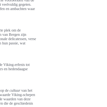
kele voorbeelden van de
dt veelvuldig gegeten.
toffen en ambachten waar
cte plek om de
n van Bergen zijn
nale delicatessen, verse
n hun passie, wat
e Viking-erfenis tot
es
en hedendaagse
 op de
cultuur
van het
ewaarde Viking-schepen
rele waarden van deze
en die de geschiedenis