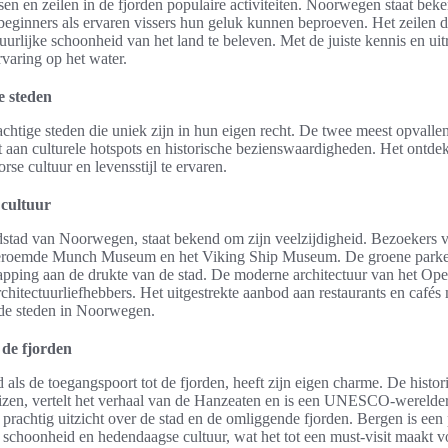
sen en zeilen in de fjorden populaire activiteiten. Noorwegen staat beke
eginners als ervaren vissers hun geluk kunnen beproeven. Het zeilen d
urlijke schoonheid van het land te beleven. Met de juiste kennis en ui
rvaring op het water.
 steden
chtige steden die uniek zijn in hun eigen recht. De twee meest opvalle
 aan culturele hotspots en historische bezienswaardigheden. Het ontde
se cultuur en levensstijl te ervaren.
 cultuur
stad van Noorwegen, staat bekend om zijn veelzijdigheid. Bezoekers vi
eroemde Munch Museum en het Viking Ship Museum. De groene parke
apping aan de drukte van de stad. De moderne architectuur van het Ope
rchitectuurliefhebbers. Het uitgestrekte aanbod aan restaurants en cafés
 de steden in Noorwegen.
 de fjorden
ls de toegangspoort tot de fjorden, heeft zijn eigen charme. De histo
huizen, vertelt het verhaal van de Hanzeaten en is een UNESCO-werelde
 prachtig uitzicht over de stad en de omliggende fjorden. Bergen is een
e schoonheid en hedendaagse cultuur, wat het tot een must-visit maakt vo