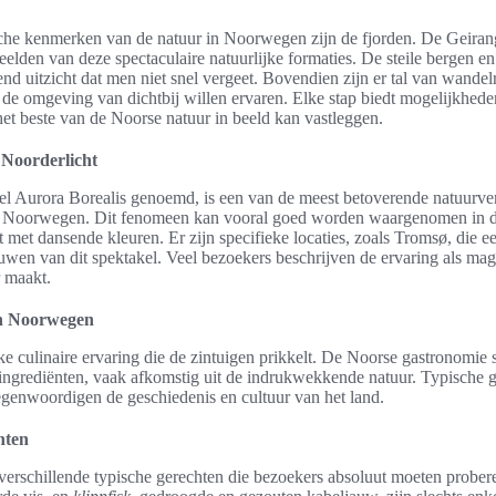
che kenmerken van de natuur in Noorwegen zijn de fjorden. De Geiran
beelden van deze spectaculaire natuurlijke formaties. De steile bergen e
 uitzicht dat men niet snel vergeet. Bovendien zijn er tal van wandel
 de omgeving van dichtbij willen ervaren. Elke stap biedt mogelijkhede
het beste van de Noorse natuur in beeld kan vastleggen.
 Noorderlicht
el Aurora Borealis genoemd, is een van de meest betoverende natuurve
aar Noorwegen. Dit fenomeen kan vooral goed worden waargenomen in 
t met dansende kleuren. Er zijn specifieke locaties, zoals Tromsø, die ee
wen van dit spektakel. Veel bezoekers beschrijven de ervaring als mag
r maakt.
in Noorwegen
e culinaire ervaring die de zintuigen prikkelt. De Noorse gastronomie 
ingrediënten, vaak afkomstig uit de indrukwekkende natuur. Typische g
tegenwoordigen de geschiedenis en cultuur van het land.
hten
erschillende typische gerechten die bezoekers absoluut moeten prober