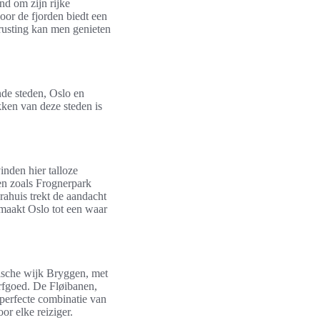
nd om zijn rijke
oor de fjorden biedt een
trusting kan men genieten
nde steden, Oslo en
kken van deze steden is
nden hier talloze
n zoals Frognerpark
rahuis trekt de aandacht
 maakt Oslo tot een waar
rische wijk Bryggen, met
rfgoed. De Fløibanen,
 perfecte combinatie van
or elke reiziger.