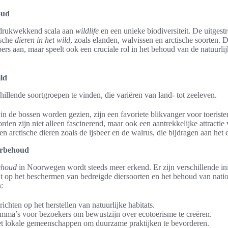
oud
drukwekkend scala aan
wildlife
en een unieke biodiversiteit. De uitgestr
ische
dieren in het wild
, zoals elanden, walvissen en arctische soorten. Di
bers aan, maar speelt ook een cruciale rol in het behoud van de natuurlij
ild
illende soortgroepen te vinden, die variëren van land- tot zeeleven.
in de bossen worden gezien, zijn een favoriete blikvanger voor toeriste
orden zijn niet alleen fascinerend, maar ook een aantrekkelijke attractie
en arctische dieren zoals de ijsbeer en de walrus, die bijdragen aan het
uurbehoud
ehoud
in Noorwegen wordt steeds meer erkend. Er zijn verschillende ini
ht op het beschermen van bedreigde diersoorten en het behoud van nati
:
richten op het herstellen van natuurlijke habitats.
mma’s voor bezoekers om bewustzijn over ecotoerisme te creëren.
 lokale gemeenschappen om duurzame praktijken te bevorderen.