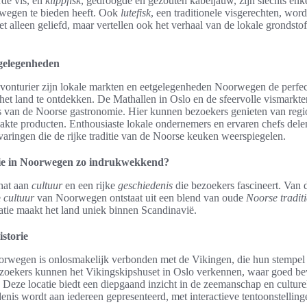
rde vis, en
klippfisk
, gedroogde en gezouten kabeljauw, zijn slechts en
wegen te bieden heeft. Ook
lutefisk
, een traditionele visgerechten, wor
iet alleen geliefd, maar vertellen ook het verhaal van de lokale gronds
gelegenheden
 avonturier zijn lokale markten en eetgelegenheden Noorwegen de perfe
et land te ontdekken. De Mathallen in Oslo en de sfeervolle vismarkte
s van de Noorse gastronomie. Hier kunnen bezoekers genieten van regio
akte producten. Enthousiaste lokale ondernemers en ervaren chefs dele
rvaringen die de rijke traditie van de Noorse keuken weerspiegelen.
ie in Noorwegen zo indrukwekkend?
hat aan
cultuur
en een rijke
geschiedenis
die bezoekers fascineert. Van d
e
cultuur
van Noorwegen ontstaat uit een blend van oude
Noorse traditi
tie maakt het land uniek binnen Scandinavië.
istorie
rwegen is onlosmakelijk verbonden met de Vikingen, die hun stempel
zoekers kunnen het Vikingskipshuset in Oslo verkennen, waar goed b
jn. Deze locatie biedt een diepgaand inzicht in de zeemanschap en cultu
nis wordt aan iedereen gepresenteerd, met interactieve tentoonstelling