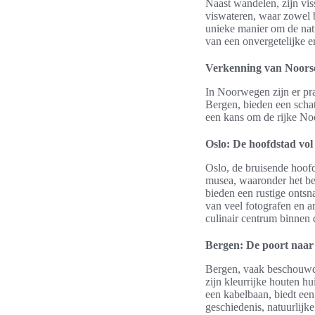
Naast wandelen, zijn vis
viswateren, waar zowel b
unieke manier om de natu
van een onvergetelijke e
Verkenning van Noorse
In Noorwegen zijn er pra
Bergen, bieden een schat
een kans om de rijke Noor
Oslo: De hoofdstad vol
Oslo, de bruisende hoofd
musea, waaronder het b
bieden een rustige ontsn
van veel fotografen en a
culinair centrum binnen
Bergen: De poort naar
Bergen, vaak beschouwd a
zijn kleurrijke houten 
een kabelbaan, biedt een
geschiedenis, natuurlijk