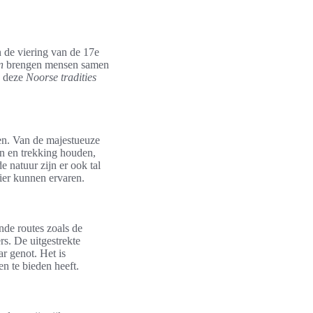
en de viering van de 17e
n
brengen mensen samen
e deze
Noorse tradities
ken. Van de majestueuze
en en trekking houden,
 natuur zijn er ook tal
ier kunnen ervaren.
nde routes zoals de
rs. De uitgestrekte
r genot. Het is
n te bieden heeft.