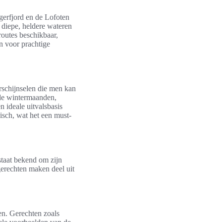
gerfjord en de Lofoten
n diepe, heldere wateren
routes beschikbaar,
n voor prachtige
rschijnselen die men kan
de wintermaanden,
n ideale uitvalsbasis
isch, wat het een must-
staat bekend om zijn
erechten maken deel uit
en. Gerechten zoals