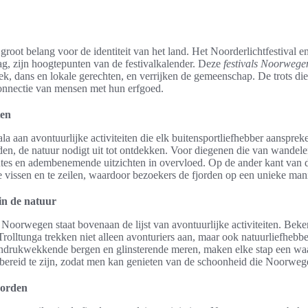
 groot belang voor de identiteit van het land. Het Noorderlichtfestival 
ag, zijn hoogtepunten van de festivalkalender. Deze
festivals Noorwege
k, dans en lokale gerechten, en verrijken de gemeenschap. De trots di
connectie van mensen met hun erfgoed.
ten
a aan avontuurlijke activiteiten die elk buitensportliefhebber aanspre
rden, de natuur nodigt uit tot ontdekken. Voor diegenen die van wandel
outes en adembenemende uitzichten in overvloed. Op de ander kant van de
 vissen en te zeilen, waardoor bezoekers de fjorden op een unieke man
in de natuur
Noorwegen staat bovenaan de lijst van avontuurlijke activiteiten. Beke
olltunga trekken niet alleen avonturiers aan, maar ook natuurliefhebbe
ndrukwekkende bergen en glinsterende meren, maken elke stap een waa
bereid te zijn, zodat men kan genieten van de schoonheid die Noorwege
fjorden