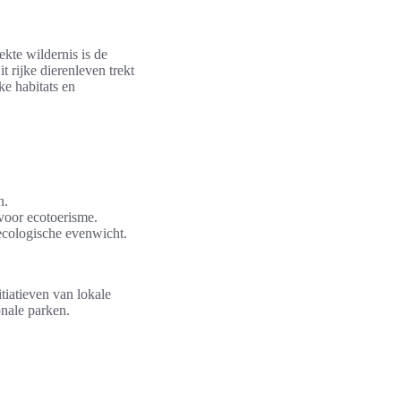
ekte wildernis is de
t rijke dierenleven trekt
ke habitats en
n.
 voor ecotoerisme.
 ecologische evenwicht.
tiatieven van lokale
onale parken.