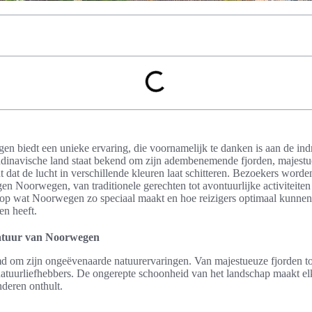
en biedt een unieke ervaring, die voornamelijk te danken is aan de i
andinavische land staat bekend om zijn adembenemende fjorden, majest
 dat de lucht in verschillende kleuren laat schitteren. Bezoekers wor
en Noorwegen, van traditionele gerechten tot avontuurlijke activiteiten 
n op wat Noorwegen zo speciaal maakt en hoe reizigers optimaal kunnen
en heeft.
tuur van Noorwegen
 om zijn ongeëvenaarde natuurervaringen. Van majestueuze fjorden tot
atuurliefhebbers. De ongerepte schoonheid van het landschap maakt elk
deren onthult.