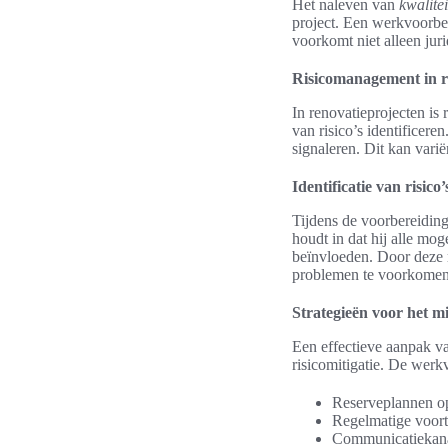
Het naleven van
kwalite
project. Een werkvoorbe
voorkomt niet alleen jur
Risicomanagement in r
In renovatieprojecten is
van risico’s identificere
signaleren. Dit kan varië
Identificatie van risic
Tijdens de voorbereiding 
houdt in dat hij alle mo
beïnvloeden. Door deze r
problemen te voorkomen
Strategieën voor het mi
Een effectieve aanpak v
risicomitigatie. De werk
Reserveplannen op
Regelmatige voortg
Communicatiekanal