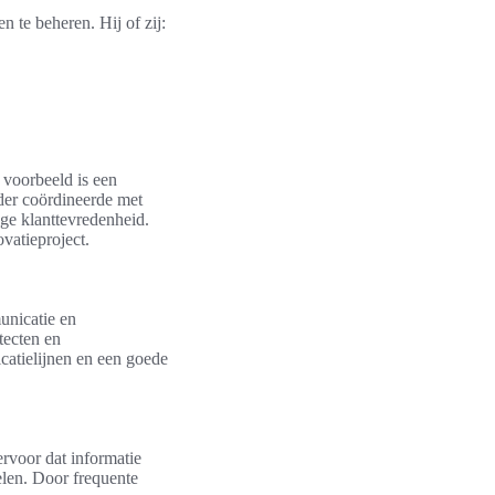
 te beheren. Hij of zij:
 voorbeeld is een
der coördineerde met
ge klanttevredenheid.
ovatieproject.
unicatie en
tecten en
catielijnen en een goede
ervoor dat informatie
elen. Door frequente