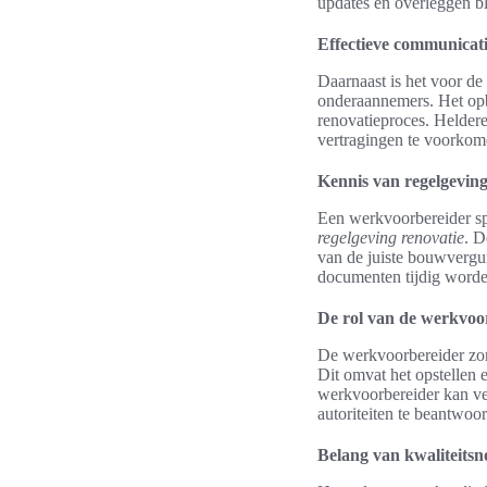
updates en overleggen bl
Effectieve communicat
Daarnaast is het voor d
onderaannemers. Het opbo
renovatieproces. Helder
vertragingen te voorkom
Kennis van regelgevin
Een werkvoorbereider spe
regelgeving renovatie
. D
van de juiste bouwvergu
documenten tijdig worden
De rol van de werkvoo
De werkvoorbereider zor
Dit omvat het opstellen
werkvoorbereider kan vee
autoriteiten te beantwoo
Belang van kwaliteits