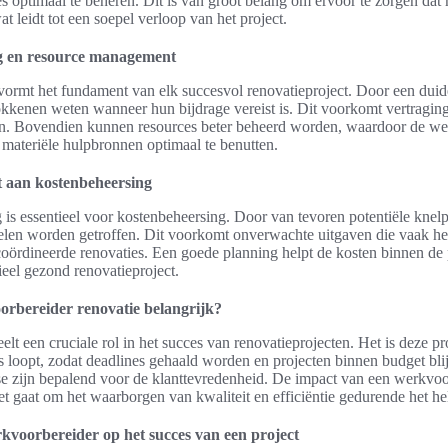
es optimaal te beheren. Dit is van groot belang om ervoor te zorgen dat
at leidt tot een soepel verloop van het project.
ng en resource management
 vormt het fundament van elk succesvol renovatieproject. Door een duid
rokkenen weten wanneer hun bijdrage vereist is. Dit voorkomt vertragin
. Bovendien kunnen resources beter beheerd worden, waardoor de werk
materiële hulpbronnen optimaal te benutten.
t aan kostenbeheersing
is essentieel voor kostenbeheersing. Door van tevoren potentiële knelpu
gelen worden getroffen. Dit voorkomt onverwachte uitgaven die vaak he
coördineerde renovaties. Een goede planning helpt de kosten binnen de
ieel gezond renovatieproject.
rbereider renovatie belangrijk?
lt een cruciale rol in het succes van renovatieprojecten. Het is deze pr
jes loopt, zodat deadlines gehaald worden en projecten binnen budget bli
e zijn bepalend voor de klanttevredenheid. De impact van een werkvoor
het gaat om het waarborgen van kwaliteit en efficiëntie gedurende het he
kvoorbereider op het succes van een project