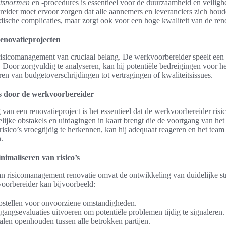
itsnormen
en -procedures is essentieel voor de duurzaamheid en veiligh
reider moet ervoor zorgen dat alle aannemers en leveranciers zich hou
idische complicaties, maar zorgt ook voor een hoge kwaliteit van de re
enovatieprojecten
 risicomanagement van cruciaal belang. De werkvoorbereider speelt een s
n. Door zorgvuldig te analyseren, kan hij potentiële bedreigingen voor het
ren van budgetoverschrijdingen tot vertragingen of kwaliteitsissues.
o’s door de werkvoorbereider
van een renovatieproject is het essentieel dat de werkvoorbereider risico
gelijke obstakels en uitdagingen in kaart brengt die de voortgang van he
isico’s vroegtijdig te herkennen, kan hij adequaat reageren en het team
.
nimaliseren van risico’s
an risicomanagement renovatie omvat de ontwikkeling van duidelijke st
voorbereider kan bijvoorbeeld:
stellen voor onvoorziene omstandigheden.
angsevaluaties uitvoeren om potentiële problemen tijdig te signaleren.
en openhouden tussen alle betrokken partijen.