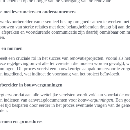
ijft iedereen op de hoogte van de voortgang van de renovatie.
ie met leveranciers en onderaannemers
e werkvoorbereider van essentieel belang om goed samen te werken met 
uwen van sterke relaties met deze belanghebbenden draagt bij aan de e
e afspraken en voortdurende communicatie zijn daarbij onmisbaar om m
en.
g en normen
elt een cruciale rol in het succes van renovatieprojecten, vooral als h
eze regelgeving omvat allerlei vereisten die moeten worden gevolgd, w
nningen. Dit proces vereist een nauwkeurige aanpak om ervoor te zorge
 ingediend, wat indirect de voortgang van het project beïnvloedt.
rbereider in bouwvergunningen
gt ervoor dat aan alle wettelijke vereisten wordt voldaan voordat de 
 en indienen van aanvraagdocumenten voor
bouwvergunningen
. Een go
l tijd besparen door eerder in het proces eventuele vragen van de gem
rden.
normen en -procedures