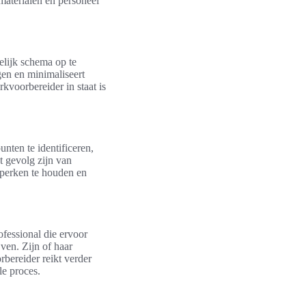
 materialen en personeel
elijk schema op te
gen en minimaliseert
voorbereider in staat is
nten te identificeren,
t gevolg zijn van
 perken te houden en
ofessional die ervoor
jven. Zijn of haar
bereider reikt verder
le proces.