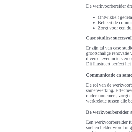
De werkvoorbereider draa
Ontwikkelt gedetai
Beheert de commun
Zorgt voor een du
Case studies: succesvol
Er zijn tal van case stu
grootschalige renovatie
diverse leveranciers en 
Dit illustreert perfect h
Communicatie en samen
De rol van de werkvoorbe
samenwerking. Effectiev
onderaannemers, zorgt er
werkrelatie tussen alle b
De werkvoorbereider a
Een werkvoorbereider fun
snel en helder wordt uit