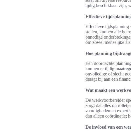
staat om diverse resourc
tijdig beschikbaar zijn, w
Effectieve tijdsplanni
Effectieve tijdsplanning
stellen, kunnen alle bet
onnodige onderbrekingen
om zowel menselijke als 
Hoe planning bijdraag
Een doordachte planning 
kunnen er tijdig maatre
onvolledige of slecht ge
draagt bij aan een financ
Wat maakt een werkvoo
De werkvoorbereider spee
zorgt dat alles op rollet
vaardigheden en expertis
dan alleen coördinatie; 
De invloed van een wer