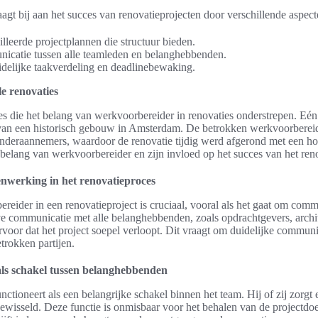
gt bij aan het succes van renovatieprojecten door verschillende aspecten
lleerde projectplannen die structuur bieden.
icatie tussen alle teamleden en belanghebbenden.
idelijke taakverdeling en deadlinebewaking.
le renovaties
dies die het belang van werkvoorbereider in renovaties onderstrepen. Eén
 van een historisch gebouw in Amsterdam. De betrokken werkvoorberei
onderaannemers, waardoor de renovatie tijdig werd afgerond met een ho
et belang van werkvoorbereider en zijn invloed op het succes van het ren
werking in het renovatieproces
reider in een renovatieproject is cruciaal, vooral als het gaat om comm
e communicatie met alle belanghebbenden, zoals opdrachtgevers, archi
voor dat het project soepel verloopt. Dit vraagt om duidelijke communi
etrokken partijen.
ls schakel tussen belanghebbenden
ctioneert als een belangrijke schakel binnen het team. Hij of zij zorgt 
gewisseld. Deze functie is onmisbaar voor het behalen van de projectdo