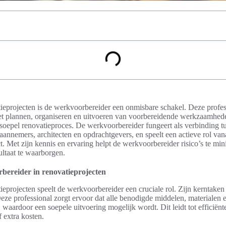
ieprojecten is de werkvoorbereider een onmisbare schakel. Deze profes
et plannen, organiseren en uitvoeren van voorbereidende werkzaamheden
oepel renovatieproces. De werkvoorbereider fungeert als verbinding tu
annemers, architecten en opdrachtgevers, en speelt een actieve rol vana
t. Met zijn kennis en ervaring helpt de werkvoorbereider risico’s te mi
ultaat te waarborgen.
bereider in renovatieprojecten
eprojecten speelt de werkvoorbereider een cruciale rol. Zijn kerntaken 
 Deze professional zorgt ervoor dat alle benodigde middelen, material
, waardoor een soepele uitvoering mogelijk wordt. Dit leidt tot efficië
 extra kosten.