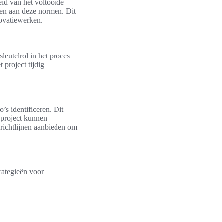
eid van het voltooide
den aan deze normen. Dit
novatiewerken.
leutelrol in het proces
 project tijdig
’s identificeren. Dit
t project kunnen
 richtlijnen aanbieden om
rategieën voor