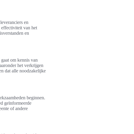
leveranciers en
ffectiviteit van het
isverstanden en
et gaat om kennis van
aaronder het verkrijgen
n dat alle noodzakelijke
werkzaamheden beginnen.
ed geïnformeerde
eente of andere