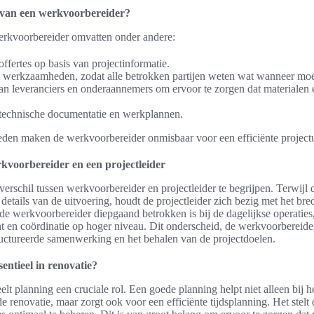
 van een werkvoorbereider?
rkvoorbereider omvatten onder andere:
offertes op basis van projectinformatie.
 werkzaamheden, zodat alle betrokken partijen weten wat wanneer moe
n leveranciers en onderaannemers om ervoor te zorgen dat materialen e
 technische documentatie en werkplannen.
den maken de werkvoorbereider onmisbaar voor een efficiënte projectu
rkvoorbereider en een projectleider
 verschil tussen werkvoorbereider en projectleider te begrijpen. Terwijl
details van de uitvoering, houdt de projectleider zich bezig met het bre
 de werkvoorbereider diepgaand betrokken is bij de dagelijkse operaties, 
 en coördinatie op hoger niveau. Dit onderscheid, de werkvoorbereider 
ructureerde samenwerking en het behalen van de projectdoelen.
entieel in renovatie?
elt planning een cruciale rol. Een goede planning helpt niet alleen bij 
e renovatie, maar zorgt ook voor een efficiënte tijdsplanning. Het stel