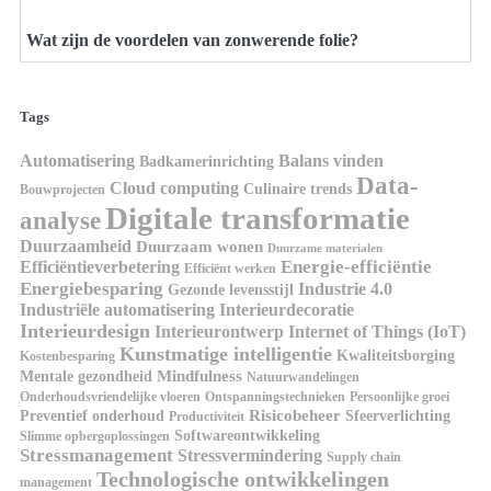
Wat zijn de voordelen van zonwerende folie?
Tags
Automatisering
Balans vinden
Badkamerinrichting
Data-
Cloud computing
Culinaire trends
Bouwprojecten
Digitale transformatie
analyse
Duurzaamheid
Duurzaam wonen
Duurzame materialen
Energie-efficiëntie
Efficiëntieverbetering
Efficiënt werken
Energiebesparing
Industrie 4.0
Gezonde levensstijl
Industriële automatisering
Interieurdecoratie
Interieurdesign
Interieurontwerp
Internet of Things (IoT)
Kunstmatige intelligentie
Kwaliteitsborging
Kostenbesparing
Mindfulness
Mentale gezondheid
Natuurwandelingen
Onderhoudsvriendelijke vloeren
Ontspanningstechnieken
Persoonlijke groei
Risicobeheer
Preventief onderhoud
Sfeerverlichting
Productiviteit
Softwareontwikkeling
Slimme opbergoplossingen
Stressmanagement
Stressvermindering
Supply chain
Technologische ontwikkelingen
management