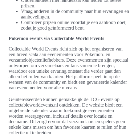
Onderhandelen met handelaars kan leiden tot betere
prijzen.
Vraag anderen in de community naar hun ervaringen en
aanbevelingen.
Controleer prijzen online voordat je een aankoop doet,
zodat je goed geïnformeerd bent.
Pokemon events via Collectable World Events
Collectable World Events richt zich op het organiseren van
een breed scala aan evenementen voor Pokemon- en
verzamelobjectenliefhebbers. Deze evenementen zijn speciaal
ontworpen om verzamelaars en fans samen te brengen,
waardoor een unieke ervaring ontstaat die verder gaat dan
alleen het ruilen van kaarten. Het platform speelt in op de
wensen van de community en biedt een gevarieerde kalender
van evenementen voor alle niveaus.
Geïnteresseerden kunnen gemakkelijk de TCG events op
collectableworldevents.nl ontdekken. De website biedt een
uitgebreide kalender waarin toekomstige evenementen
worden weergegeven, inclusief details over locatie en
deelname. Dit zorgt ervoor dat verzamelaars en spelers geen
enkele kans missen om hun favoriete kaarten te ruilen of hun
collectie uit te breiden.