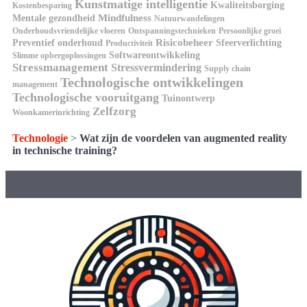
Kunstmatige intelligentie
Kwaliteitsborging
Kostenbesparing
Mindfulness
Mentale gezondheid
Natuurwandelingen
Onderhoudsvriendelijke vloeren
Ontspanningstechnieken
Persoonlijke groei
Risicobeheer
Preventief onderhoud
Sfeerverlichting
Productiviteit
Softwareontwikkeling
Slimme opbergoplossingen
Stressmanagement
Stressvermindering
Supply chain
Technologische ontwikkelingen
management
Technologische vooruitgang
Tuinontwerp
Zelfzorg
Woonkamerinrichting
Technologie
>
Wat zijn de voordelen van augmented reality
in technische training?