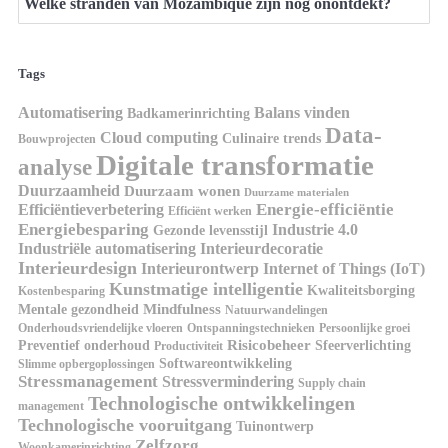
Welke stranden van Mozambique zijn nog onontdekt?
Tags
Automatisering
Balans vinden
Badkamerinrichting
Data-
Cloud computing
Culinaire trends
Bouwprojecten
Digitale transformatie
analyse
Duurzaamheid
Duurzaam wonen
Duurzame materialen
Energie-efficiëntie
Efficiëntieverbetering
Efficiënt werken
Energiebesparing
Industrie 4.0
Gezonde levensstijl
Industriële automatisering
Interieurdecoratie
Interieurdesign
Interieurontwerp
Internet of Things (IoT)
Kunstmatige intelligentie
Kwaliteitsborging
Kostenbesparing
Mindfulness
Mentale gezondheid
Natuurwandelingen
Onderhoudsvriendelijke vloeren
Ontspanningstechnieken
Persoonlijke groei
Risicobeheer
Preventief onderhoud
Sfeerverlichting
Productiviteit
Softwareontwikkeling
Slimme opbergoplossingen
Stressmanagement
Stressvermindering
Supply chain
Technologische ontwikkelingen
management
Technologische vooruitgang
Tuinontwerp
Zelfzorg
Woonkamerinrichting