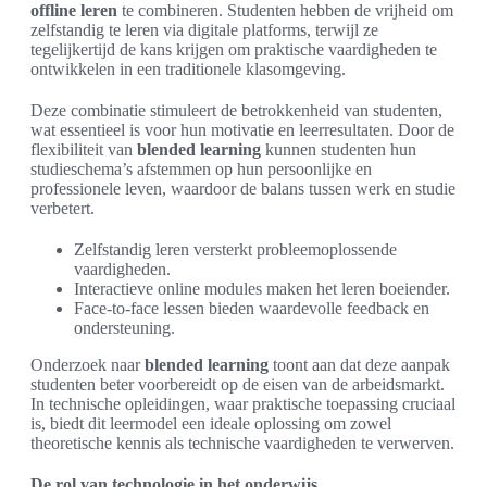
offline leren
te combineren. Studenten hebben de vrijheid om
zelfstandig te leren via digitale platforms, terwijl ze
tegelijkertijd de kans krijgen om praktische vaardigheden te
ontwikkelen in een traditionele klasomgeving.
Deze combinatie stimuleert de betrokkenheid van studenten,
wat essentieel is voor hun motivatie en leerresultaten. Door de
flexibiliteit van
blended learning
kunnen studenten hun
studieschema’s afstemmen op hun persoonlijke en
professionele leven, waardoor de balans tussen werk en studie
verbetert.
Zelfstandig leren versterkt probleemoplossende
vaardigheden.
Interactieve online modules maken het leren boeiender.
Face-to-face lessen bieden waardevolle feedback en
ondersteuning.
Onderzoek naar
blended learning
toont aan dat deze aanpak
studenten beter voorbereidt op de eisen van de arbeidsmarkt.
In technische opleidingen, waar praktische toepassing cruciaal
is, biedt dit leermodel een ideale oplossing om zowel
theoretische kennis als technische vaardigheden te verwerven.
De rol van technologie in het onderwijs