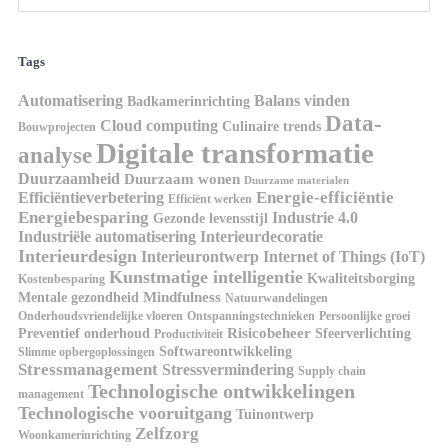
Tags
Automatisering
Balans vinden
Badkamerinrichting
Data-
Cloud computing
Culinaire trends
Bouwprojecten
Digitale transformatie
analyse
Duurzaamheid
Duurzaam wonen
Duurzame materialen
Energie-efficiëntie
Efficiëntieverbetering
Efficiënt werken
Energiebesparing
Industrie 4.0
Gezonde levensstijl
Industriële automatisering
Interieurdecoratie
Interieurdesign
Interieurontwerp
Internet of Things (IoT)
Kunstmatige intelligentie
Kwaliteitsborging
Kostenbesparing
Mindfulness
Mentale gezondheid
Natuurwandelingen
Onderhoudsvriendelijke vloeren
Ontspanningstechnieken
Persoonlijke groei
Risicobeheer
Preventief onderhoud
Sfeerverlichting
Productiviteit
Softwareontwikkeling
Slimme opbergoplossingen
Stressmanagement
Stressvermindering
Supply chain
Technologische ontwikkelingen
management
Technologische vooruitgang
Tuinontwerp
Zelfzorg
Woonkamerinrichting