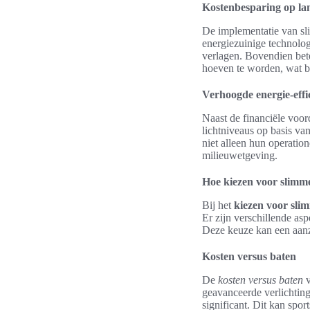
Kostenbesparing op la
De implementatie van sli
energiezuinige technolog
verlagen. Bovendien bet
hoeven te worden, wat b
Verhoogde energie-effic
Naast de financiële voor
lichtniveaus op basis va
niet alleen hun operatio
milieuwetgeving.
Hoe kiezen voor slimme
Bij het
kiezen voor slim
Er zijn verschillende a
Deze keuze kan een aanzi
Kosten versus baten
De
kosten versus baten
v
geavanceerde verlichting
significant. Dit kan spo