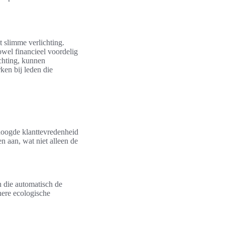
 slimme verlichting.
owel financieel voordelig
chting, kunnen
rken bij leden die
rhoogde klanttevredenheid
n aan, wat niet alleen de
 die automatisch de
inere ecologische