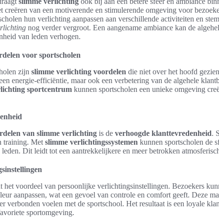
draagt
slimme verlichting
ook bij aan een betere sfeer en ambiance bin
het creëren van een motiverende en stimulerende omgeving voor bezoeker
scholen hun verlichting aanpassen aan verschillende activiteiten en st
rlichting
nog verder vergroot. Een aangename ambiance kan de algehel
enheid van leden verhogen.
rdelen voor sportscholen
holen zijn
slimme verlichting voordelen
die niet over het hoofd gezi
leen energie-efficiëntie, maar ook een verbetering van de algehele klant
lichting sportcentrum
kunnen sportscholen een unieke omgeving creë
denheid
rdelen van slimme verlichting
is de
verhoogde klanttevredenheid
. 
n training. Met
slimme verlichtingssystemen
kunnen sportscholen de s
leden. Dit leidt tot een aantrekkelijkere en meer betrokken atmosferisc
gsinstellingen
t het voordeel van persoonlijke verlichtingsinstellingen. Bezoekers k
 -kleur aanpassen, wat een gevoel van controle en comfort geeft. Deze m
er verbonden voelen met de sportschool. Het resultaat is een loyale kla
favoriete sportomgeving.