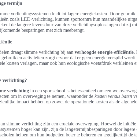
nge termijn
mme verlichtingssystemen leidt tot lagere energiekosten. Door gebruik
ieën zoals LED-verlichting, kunnen sportcentra hun maandelijkse uitga
ekent de langere levensduur van deze verlichtingsoplossingen dat zij 
ijkomende besparingen met zich meebrengt.
iëntie
delen draagt slimme verlichting bij aan
verhoogde energie-efficiëntie
.
n gebruik en activiteiten zorgt ervoor dat er geen energie verspild word
nele kosten verlagen, maar ook hun ecologische voetafdruk verkleinen 
 verlichting?
me verlichting
in een sportschool is het essentieel om een weloverwog
specten om in overweging te nemen, waaronder de
kosten versus baten
va
enlijke impact hebben op zowel de operationele kosten als de algehele
an slimme verlichting zijn een cruciale overweging. Hoewel de initiële 
ssystemen hoger kan zijn, zijn de langetermijnbesparingen door lagere
rtscholen helpen om hun budgetten beter te beheren en tegelijkertijd de