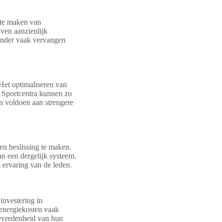
 te maken van
ven aanzienlijk
minder vaak vervangen
 Het optimaliseren van
t. Sportcentra kunnen zo
en voldoen aan strengere
en beslissing te maken.
n een dergelijk systeem.
 ervaring van de leden.
investering in
 energiekosten vaak
 tevredenheid van hun