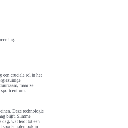
heersing.
g een cruciale rol in het
rgiezuinige
n duurzaam, maar ze
t sportcentrum.
einen. Deze technologie
ag blijft. Slimme
 dag, wat leidt tot een
lt sportscholen ook in