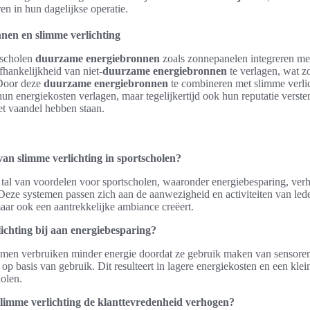
en in hun dagelijkse operatie.
en en slimme verlichting
tscholen
duurzame energiebronnen
zoals zonnepanelen integreren met
fhankelijkheid van niet-
duurzame energiebronnen
te verlagen, wat z
. Door deze
duurzame energiebronnen
te combineren met slimme verli
hun energiekosten verlagen, maar tegelijkertijd ook hun reputatie verste
t vaandel hebben staan.
van slimme verlichting in sportscholen?
 tal van voordelen voor sportscholen, waaronder energiebesparing, ve
 Deze systemen passen zich aan de aanwezigheid en activiteiten van lede
aar ook een aantrekkelijke ambiance creëert.
ichting bij aan energiebesparing?
emen verbruiken minder energie doordat ze gebruik maken van sensoren
 op basis van gebruik. Dit resulteert in lagere energiekosten en een kle
olen.
limme verlichting de klanttevredenheid verhogen?