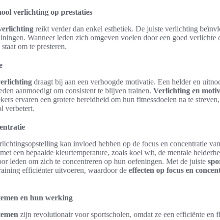
ol verlichting op prestaties
verlichting
reikt verder dan enkel esthetiek. De juiste verlichting beïnv
 trainingen. Wanneer leden zich omgeven voelen door een goed verlicht
 staat om te presteren.
e
erlichting
draagt bij aan een verhoogde motivatie. Een helder en uitnod
leden aanmoedigt om consistent te blijven trainen.
Verlichting en motiv
ers ervaren een grotere bereidheid om hun fitnessdoelen na te streven
l verbetert.
entratie
rlichtingsopstelling kan invloed hebben op de focus en concentratie v
g met een bepaalde kleurtemperature, zoals koel wit, de mentale helderh
oor leden om zich te concentreren op hun oefeningen. Met de juiste
spo
aining efficiënter uitvoeren, waardoor de
effecten op focus en concent
stemen en hun werking
stemen
zijn revolutionair voor sportscholen, omdat ze een efficiënte en 