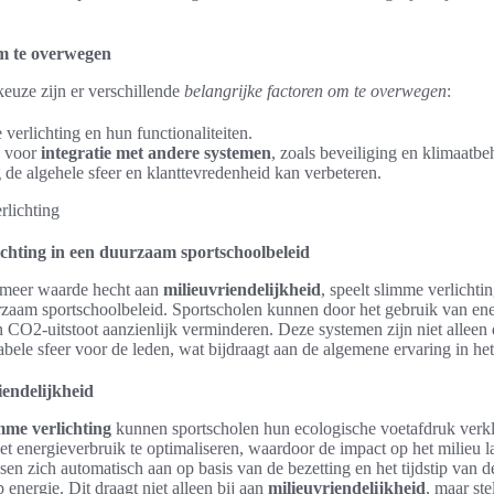
om te overwegen
euze zijn er verschillende
belangrijke factoren om te overwegen
:
verlichting en hun functionaliteiten.
n voor
integratie met andere systemen
, zoals beveiliging en klimaatbe
 de algehele sfeer en klanttevredenheid kan verbeteren.
ichting in een duurzaam sportschoolbeleid
s meer waarde hecht aan
milieuvriendelijkheid
, speelt slimme verlichtin
zaam sportschoolbeleid. Sportscholen kunnen door het gebruik van ene
 CO2-uitstoot aanzienlijk verminderen. Deze systemen zijn niet allee
bele sfeer voor de leden, wat bijdraagt aan de algemene ervaring in he
iendelijkheid
mme verlichting
kunnen sportscholen hun ecologische voetafdruk verkl
t energieverbruik te optimaliseren, waardoor de impact op het milieu la
en zich automatisch aan op basis van de bezetting en het tijdstip van de
 energie. Dit draagt niet alleen bij aan
milieuvriendelijkheid
, maar ste