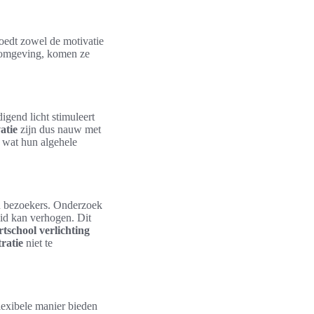
loedt zowel de motivatie
e omgeving, komen ze
igend licht stimuleert
atie
zijn dus nauw met
, wat hun algehele
an bezoekers. Onderzoek
eid kan verhogen. Dit
rtschool verlichting
ratie
niet te
flexibele manier bieden