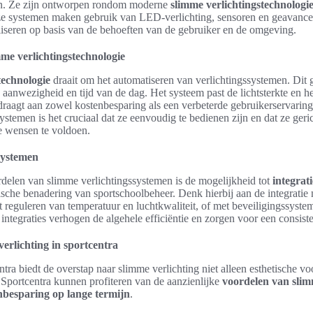
en. Ze zijn ontworpen rondom moderne
slimme verlichtingstechnologi
e systemen maken gebruik van LED-verlichting, sensoren en geavance
liseren op basis van de behoeften van de gebruiker en de omgeving.
mme verlichtingstechnologie
technologie
draait om het automatiseren van verlichtingssystemen. Dit 
 aanwezigheid en tijd van de dag. Het systeem past de lichtsterkte en h
draagt aan zowel kostenbesparing als een verbeterde gebruikerservaring
stemen is het cruciaal dat ze eenvoudig te bedienen zijn en dat ze geric
e wensen te voldoen.
systemen
delen van slimme verlichtingssystemen is de mogelijkheid tot
integrat
tische benadering van sportschoolbeheer. Denk hierbij aan de integrat
t reguleren van temperatuur en luchtkwaliteit, of met beveiligingssyste
ntegraties verhogen de algehele efficiëntie en zorgen voor een consiste
erlichting in sportcentra
ntra biedt de overstap naar slimme verlichting niet alleen esthetische v
Sportcentra kunnen profiteren van de aanzienlijke
voordelen van slim
nbesparing op lange termijn
.