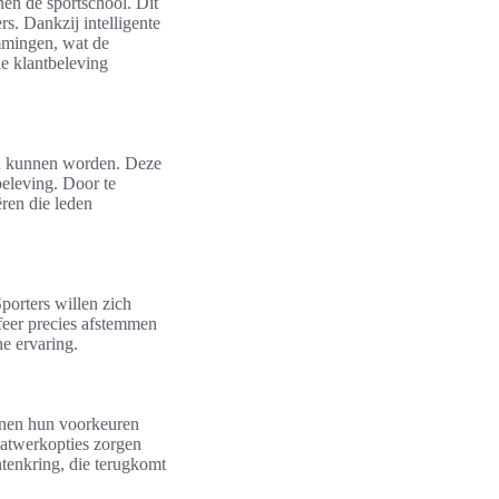
nen de sportschool. Dit
s. Dankzij intelligente
emmingen, wat de
e klantbeleving
en kunnen worden. Deze
beleving. Door te
ren die leden
Sporters willen zich
feer precies afstemmen
he ervaring.
unnen hun voorkeuren
aatwerkopties zorgen
ntenkring, die terugkomt