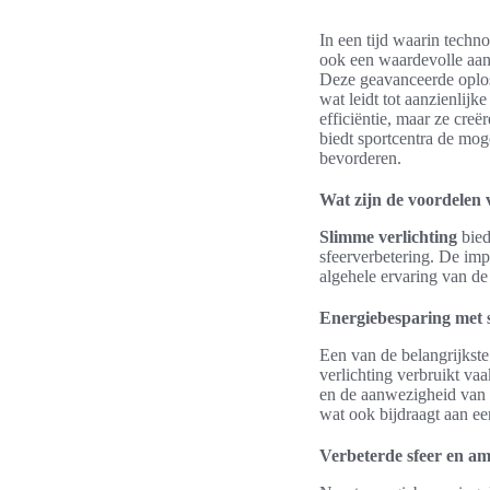
In een tijd waarin techn
ook een waardevolle aan
Deze geavanceerde oplos
wat leidt tot aanzienlij
efficiëntie, maar ze cr
biedt sportcentra de mog
bevorderen.
Wat zijn de voordelen 
Slimme verlichting
bied
sfeerverbetering. De imp
algehele ervaring van de
Energiebesparing met s
Een van de belangrijkst
verlichting verbruikt va
en de aanwezigheid van 
wat ook bijdraagt aan ee
Verbeterde sfeer en a