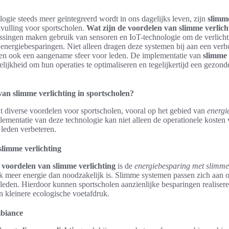
ologie steeds meer geïntegreerd wordt in ons dagelijks leven, zijn
slimm
vulling voor sportscholen.
Wat zijn de voordelen van slimme verlich
singen maken gebruik van sensoren en IoT-technologie om de verlichtin
ke energiebesparingen. Niet alleen dragen deze systemen bij aan een ver
eëren ook een aangename sfeer voor leden. De implementatie van
slimme 
elijkheid om hun operaties te optimaliseren en tegelijkertijd een gezo
van slimme verlichting in sportscholen?
t diverse voordelen voor sportscholen, vooral op het gebied van
energi
lementatie van deze technologie kan niet alleen de operationele kosten
 leden verbeteren.
limme verlichting
e
voordelen van slimme verlichting
is de
energiebesparing met slimme 
ak meer energie dan noodzakelijk is. Slimme systemen passen zich aan o
leden. Hierdoor kunnen sportscholen aanzienlijke besparingen realiser
n kleinere ecologische voetafdruk.
mbiance