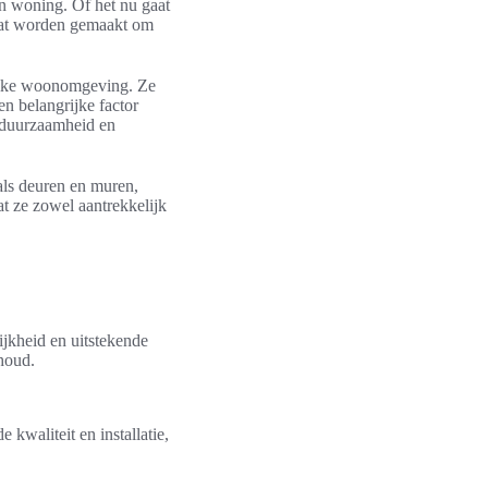
hun woning. Of het nu gaat
maat worden gemaakt om
n elke woonomgeving. Ze
een belangrijke factor
s duurzaamheid en
ls deuren en muren,
at ze zowel aantrekkelijk
jkheid en uitstekende
houd.
kwaliteit en installatie,