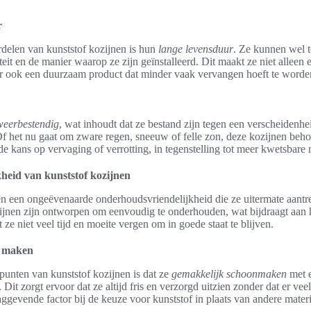
r
rdelen van kunststof kozijnen is hun
lange levensduur
. Ze kunnen wel t
teit en de manier waarop ze zijn geïnstalleerd. Dit maakt ze niet allee
ar ook een duurzaam product dat minder vaak vervangen hoeft te worde
weerbestendig
, wat inhoudt dat ze bestand zijn tegen een verscheidenhe
 het nu gaat om zware regen, sneeuw of felle zon, deze kozijnen behou
t de kans op vervaging of verrotting, in tegenstelling tot meer kwetsbare 
heid van kunststof kozijnen
en een ongeëvenaarde onderhoudsvriendelijkheid die ze uitermate aantr
ijnen zijn ontworpen om eenvoudig te onderhouden, wat bijdraagt aan h
t ze niet veel tijd en moeite vergen om in goede staat te blijven.
e maken
punten van kunststof kozijnen is dat ze
gemakkelijk schoonmaken
met e
it zorgt ervoor dat ze altijd fris en verzorgd uitzien zonder dat er vee
aggevende factor bij de keuze voor kunststof in plaats van andere materi