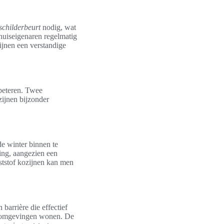
schilderbeurt
nodig, wat
 huiseigenaren regelmatig
jnen een verstandige
beteren. Twee
ijnen bijzonder
e winter binnen te
ring, aangezien een
ststof kozijnen kan men
barrière die effectief
ge omgevingen wonen. De