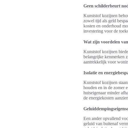
Geen schilderbeurt no
Kunststof kozijnen behou
zowel tijd als geld besp
kosten en onderhoud moe
investering voor de toek
Wat zijn voordelen van
Kunststof kozijnen bied
belangrijke kenmerken z
aantrekkelijk voor wonin
Isolatie en energiebesp
Kunststof kozijnen staan
houden en in de zomer ee
huiseigenaar minder afha
de energiekosten aanzien
Geluiddempingseigens
Een ander opvallend voor
geluid van buitenaf ver