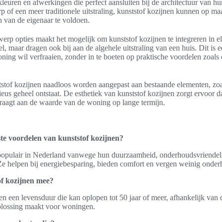
, kleuren en afwerkingen die perfect aansluiten bij de architectuur van 
p of een meer traditionele uitstraling, kunststof kozijnen kunnen op 
 van de eigenaar te voldoen.
werp opties maakt het mogelijk om kunststof kozijnen te integreren i
eel, maar dragen ook bij aan de algehele uitstraling van een huis. Dit is 
oning wil verfraaien, zonder in te boeten op praktische voordelen zoal
tof kozijnen naadloos worden aangepast aan bestaande elementen, zoa
us geheel ontstaat. De esthetiek van kunststof kozijnen zorgt ervoor d
draagt aan de waarde van de woning op lange termijn.
ste voordelen van kunststof kozijnen?
 populair in Nederland vanwege hun duurzaamheid, onderhoudsvriendeli
Ze helpen bij energiebesparing, bieden comfort en vergen weinig onder
of kozijnen mee?
 een levensduur die kan oplopen tot 50 jaar of meer, afhankelijk van de 
plossing maakt voor woningen.