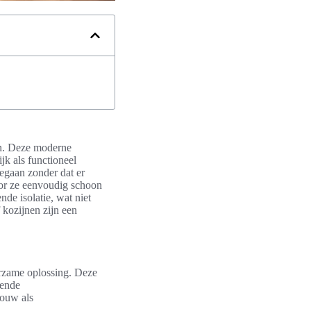
den. Deze moderne
jk als functioneel
egaan zonder dat er
oor ze eenvoudig schoon
de isolatie, wat niet
 kozijnen zijn een
urzame oplossing. Deze
lende
bouw als