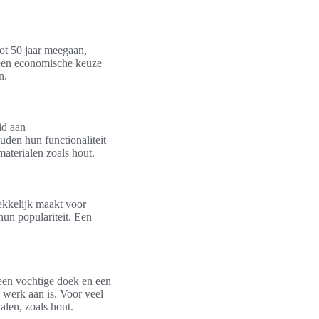
ot 50 jaar meegaan,
n een economische keuze
n.
id aan
den hun functionaliteit
materialen zoals hout.
ekkelijk maakt voor
un populariteit. Een
en vochtige doek en een
l werk aan is. Voor veel
alen, zoals hout.