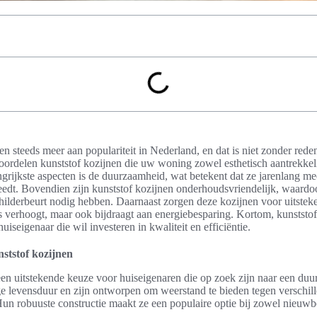
n steeds meer aan populariteit in Nederland, en dat is niet zonder re
 voordelen kunststof kozijnen die uw woning zowel esthetisch aantrekkeli
rijkste aspecten is de duurzaamheid, wat betekent dat ze jarenlang me
treedt. Bovendien zijn kunststof kozijnen onderhoudsvriendelijk, waard
hilderbeurt nodig hebben. Daarnaast zorgen deze kozijnen voor uitsteken
is verhoogt, maar ook bijdraagt aan energiebesparing. Kortom, kunststof
iseigenaar die wil investeren in kwaliteit en efficiëntie.
tstof kozijnen
een uitstekende keuze voor huiseigenaren die op zoek zijn naar een du
ge levensduur en zijn ontworpen om weerstand te bieden tegen verschil
n robuuste constructie maakt ze een populaire optie bij zowel nieuw