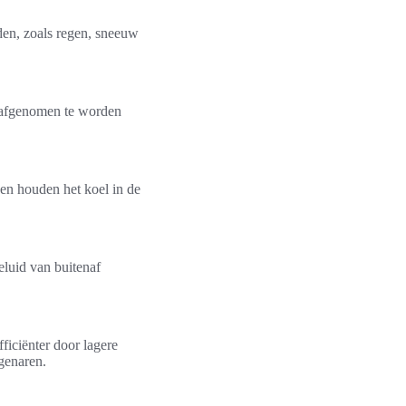
den, zoals regen, sneeuw
r afgenomen te worden
 en houden het koel in de
luid van buitenaf
fficiënter door lagere
genaren.