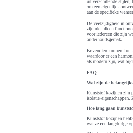
uit verschillende stijlen
om een eigentijds ontwer
aan de specifieke wensen
De veelzijdigheid in ont
zijn niet alleen function
voor iedereen die zijn w
onderhoudsgemak.
Bovendien kunnen kunsts
waardoor er een harmonie
als modern zijn, wat bij
FAQ
Wat zijn de belangrijk
Kunststof kozijnen zijn
isolatie-eigenschappen. 
Hoe lang gaan kunstst
Kunststof kozijnen hebben
wat ze een langdurige o