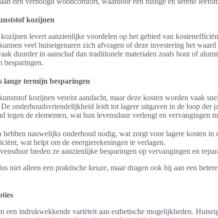
ij aan een verhoogd wooncomfort, waardoor een rustige en serene leefom
unststof kozijnen
kozijnen levert aanzienlijke voordelen op het gebied van kostenefficië
kunnen veel huiseigenaren zich afvragen of deze investering het waard i
vaak duurder in aanschaf dan traditionele materialen zoals hout of alum
jn besparingen.
s lange termijn besparingen
unststof kozijnen vereist aandacht, maar deze kosten worden vaak sne
 De onderhoudsvriendelijkheid leidt tot lagere uitgaven in de loop der j
nd tegen de elementen, wat hun levensduur verlengt en vervangingen mi
n hebben nauwelijks onderhoud nodig, wat zorgt voor lagere kosten in 
ficiënt, wat helpt om de energierekeningen te verlagen.
evensduur bieden ze aanzienlijke besparingen op vervangingen en repara
dus niet alleen een praktische keuze, maar dragen ook bij aan een betere
ties
en een indrukwekkende variëteit aan esthetische mogelijkheden. Huise