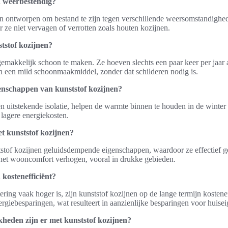
n weerbestendig?
ijn ontworpen om bestand te zijn tegen verschillende weersomstandighe
 ze niet vervagen of verrotten zoals houten kozijnen.
tstof kozijnen?
 gemakkelijk schoon te maken. Ze hoeven slechts een paar keer per jaa
n een mild schoonmaakmiddel, zonder dat schilderen nodig is.
igenschappen van kunststof kozijnen?
n uitstekende isolatie, helpen de warmte binnen te houden in de winter
 lagere energiekosten.
t kunststof kozijnen?
tof kozijnen geluidsdempende eigenschappen, waardoor ze effectief ge
et wooncomfort verhogen, vooral in drukke gebieden.
 kostenefficiënt?
ering vaak hoger is, zijn kunststof kozijnen op de lange termijn kostene
giebesparingen, wat resulteert in aanzienlijke besparingen voor huisei
heden zijn er met kunststof kozijnen?