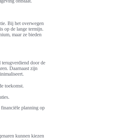
geving ontstaat.
ntie. Bij het overwegen
s op de lange termijn.
inium, maar ze bieden
l terugverdiend door de
aren. Daarnaast zijn
nimaliseert.
de toekomst.
ties.
 financiële planning op
igenaren kunnen kiezen