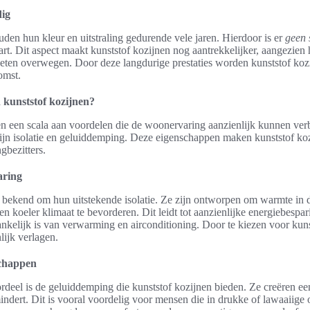
dig
den hun kleur en uitstraling gedurende vele jaren. Hierdoor is er
geen 
aart. Dit aspect maakt kunststof kozijnen nog aantrekkelijker, aangezien
ten overwegen. Door deze langdurige prestaties worden kunststof kozi
omst.
 kunststof kozijnen?
en een scala aan voordelen die de woonervaring aanzienlijk kunnen ver
ijn isolatie en geluiddemping. Deze eigenschappen maken kunststof koz
gbezitters.
aring
 bekend om hun uitstekende isolatie. Ze zijn ontworpen om warmte in d
n koeler klimaat te bevorderen. Dit leidt tot aanzienlijke energiebespa
nkelijk is van verwarming en airconditioning. Door te kiezen voor kun
lijk verlagen.
chappen
deel is de geluiddemping die kunststof kozijnen bieden. Ze creëren een 
mindert. Dit is vooral voordelig voor mensen die in drukke of lawaaii