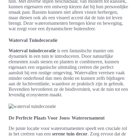
tuin. Met diverse stijlen beschikbaar, van modern tot klassiek,
kunnen eigenaren een ontwerp kiezen dat bij hun persoonlijke
smaak past. Bassins kunnen niet alleen vissen herbergen,
maar dienen ook als een visueel accent dat de tuin tot leven
brengt. Deze waterornamenten brengen kleur en beweging,
wat zorgt voor een dynamischere buitensfeer.
Waterval Tuindecoratie
Waterval tuindecoratie
is een fantastische manier om
dynamiek in een tuin te introduceren. Door natuurlijke
elementen zoals stenen en planten te combineren, kunnen
eigenaars een organische uitstraling creëren die perfect
aansluit bij een rustige omgeving. Watervallen vereisen vaak
minder onderhoud dan men denkt en kunnen zelfs bijdragen
aan de luchtventilatie, waardoor ze praktisch zijn in gebruik.
Bovendien bevorderen ze de biodiversiteit, wat de tuin tot een
levendig ecosysteem maakt.
De Perfecte Plaats Voor Jouw Waterornament
De juiste locatie voor waterornamenten speelt een cruciale rol
in het creëren van een
serene tuin decor
. Zorg ervoor dat de