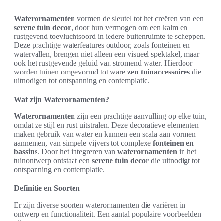
Waterornamenten
vormen de sleutel tot het creëren van een
serene tuin decor
, door hun vermogen om een kalm en
rustgevend toevluchtsoord in iedere buitenruimte te scheppen.
Deze prachtige waterfeatures outdoor, zoals fonteinen en
watervallen, brengen niet alleen een visueel spektakel, maar
ook het rustgevende geluid van stromend water. Hierdoor
worden tuinen omgevormd tot ware
zen tuinaccessoires
die
uitnodigen tot ontspanning en contemplatie.
Wat zijn Waterornamenten?
Waterornamenten
zijn een prachtige aanvulling op elke tuin,
omdat ze stijl en rust uitstralen. Deze decoratieve elementen
maken gebruik van water en kunnen een scala aan vormen
aannemen, van simpele vijvers tot complexe
fonteinen en
bassins
. Door het integreren van
waterornamenten
in het
tuinontwerp ontstaat een
serene tuin decor
die uitnodigt tot
ontspanning en contemplatie.
Definitie en Soorten
Er zijn diverse soorten waterornamenten die variëren in
ontwerp en functionaliteit. Een aantal populaire voorbeelden