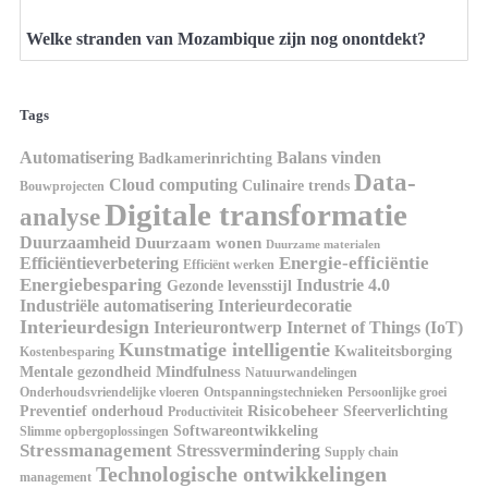
Welke stranden van Mozambique zijn nog onontdekt?
Tags
Automatisering
Balans vinden
Badkamerinrichting
Data-
Cloud computing
Culinaire trends
Bouwprojecten
Digitale transformatie
analyse
Duurzaamheid
Duurzaam wonen
Duurzame materialen
Energie-efficiëntie
Efficiëntieverbetering
Efficiënt werken
Energiebesparing
Industrie 4.0
Gezonde levensstijl
Industriële automatisering
Interieurdecoratie
Interieurdesign
Interieurontwerp
Internet of Things (IoT)
Kunstmatige intelligentie
Kwaliteitsborging
Kostenbesparing
Mindfulness
Mentale gezondheid
Natuurwandelingen
Onderhoudsvriendelijke vloeren
Ontspanningstechnieken
Persoonlijke groei
Risicobeheer
Preventief onderhoud
Sfeerverlichting
Productiviteit
Softwareontwikkeling
Slimme opbergoplossingen
Stressmanagement
Stressvermindering
Supply chain
Technologische ontwikkelingen
management