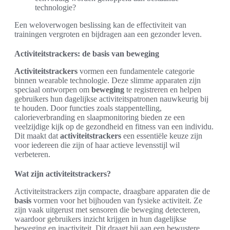
technologie?
Een weloverwogen beslissing kan de effectiviteit van
trainingen vergroten en bijdragen aan een gezonder leven.
Activiteitstrackers: de basis van beweging
Activiteitstrackers
vormen een fundamentele categorie
binnen wearable technologie. Deze slimme apparaten zijn
speciaal ontworpen om
beweging
te registreren en helpen
gebruikers hun dagelijkse activiteitspatronen nauwkeurig bij
te houden. Door functies zoals stappentelling,
calorieverbranding en slaapmonitoring bieden ze een
veelzijdige kijk op de gezondheid en fitness van een individu.
Dit maakt dat
activiteitstrackers
een essentiële keuze zijn
voor iedereen die zijn of haar actieve levensstijl wil
verbeteren.
Wat zijn activiteitstrackers?
Activiteitstrackers zijn compacte, draagbare apparaten die de
basis
vormen voor het bijhouden van fysieke activiteit. Ze
zijn vaak uitgerust met sensoren die beweging detecteren,
waardoor gebruikers inzicht krijgen in hun dagelijkse
beweging en inactiviteit. Dit draagt bij aan een bewustere