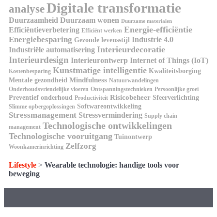
Digitale transformatie
analyse
Duurzaamheid
Duurzaam wonen
Duurzame materialen
Energie-efficiëntie
Efficiëntieverbetering
Efficiënt werken
Energiebesparing
Industrie 4.0
Gezonde levensstijl
Interieurdecoratie
Industriële automatisering
Interieurdesign
Interieurontwerp
Internet of Things (IoT)
Kunstmatige intelligentie
Kwaliteitsborging
Kostenbesparing
Mindfulness
Mentale gezondheid
Natuurwandelingen
Onderhoudsvriendelijke vloeren
Ontspanningstechnieken
Persoonlijke groei
Risicobeheer
Preventief onderhoud
Sfeerverlichting
Productiviteit
Softwareontwikkeling
Slimme opbergoplossingen
Stressmanagement
Stressvermindering
Supply chain
Technologische ontwikkelingen
management
Technologische vooruitgang
Tuinontwerp
Zelfzorg
Woonkamerinrichting
Lifestyle
>
Wearable technologie: handige tools voor
beweging