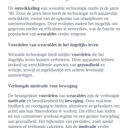
De
ontwikkeling
van wearable technologie startte in de jaren
’80. Door de jaren heen heeft de technologie zich aanzienlijk
ontwikkeld, vooral met de opkomst van smartphones en
internetverbindingen. Deze evoluties maken het mogelijk om
gegevens sneller en efficiënter te verwerken, wat de functie en
populariteit van
wearables
verder vergroot.
Voordelen van wearables in het dagelijks leven
Wearable technologie biedt talrijke
voordelen
die het
dagelijks leven kunnen verbeteren. Deze apparaten hebben
invloed op verschillende aspecten van
gezondheid
en
welzijn, terwijl ze tegelijkertijd een actieve levensstijl
aanmoedigen.
Verhoogde motivatie voor beweging
De belangrijkste
voordelen
van
wearables
zijn de verhoogde
motivatie
en betrokkenheid bij
beweging
. Door real-time
feedback en voortgang te bieden, stimuleren ze gebruikers om
actief aan hun fitnessdoelen te werken. Dit effect kan leiden
tot een consistenter workout-regime en een grotere toewijding
aan gezondheid. Het bijhouden van prestaties, zoals aantal
stappen of verbrande calorieën, kan de
motivatie
verder