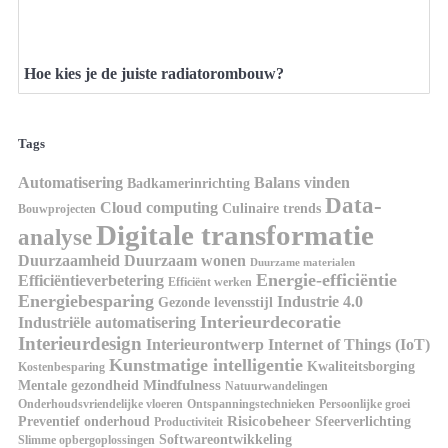
Hoe kies je de juiste radiatorombouw?
Tags
Automatisering
Balans vinden
Badkamerinrichting
Data-
Cloud computing
Culinaire trends
Bouwprojecten
Digitale transformatie
analyse
Duurzaamheid
Duurzaam wonen
Duurzame materialen
Energie-efficiëntie
Efficiëntieverbetering
Efficiënt werken
Energiebesparing
Industrie 4.0
Gezonde levensstijl
Interieurdecoratie
Industriële automatisering
Interieurdesign
Interieurontwerp
Internet of Things (IoT)
Kunstmatige intelligentie
Kwaliteitsborging
Kostenbesparing
Mindfulness
Mentale gezondheid
Natuurwandelingen
Onderhoudsvriendelijke vloeren
Ontspanningstechnieken
Persoonlijke groei
Risicobeheer
Preventief onderhoud
Sfeerverlichting
Productiviteit
Softwareontwikkeling
Slimme opbergoplossingen