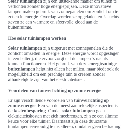
Solar tuinlampen
zijn een uitstekende manier om tuinen te
verlichten zonder hoge energieprijzen. Deze innovatieve
lampen maken gebruik van zonnepanelen om zonlicht om te
zetten in energie. Overdag worden ze opgeladen en ’s nachts
geven ze een warmere en sfeervolle gloed aan de
buitenruimte.
Hoe solar tuinlampen werken
Solar tuinlampen
zijn uitgerust met zonnepanelen die de
zonlicht omzetten in energie. Deze energie wordt opgeslagen
in een batterij, die ervoor zorgt dat de lampen ’s nachts
kunnen functioneren. Het gebruik van deze
energiezuinige
buitenlampen
helpt niet alleen het milieu, maar biedt ook de
mogelijkheid om een prachtige tuin te creëren zonder
afhankelijk te zijn van het elektriciteitsnet.
Voordelen van tuinverlichting op zonne-energie
Er zijn verschillende voordelen van
tuinverlichting op
zonne-energie
. Een van de meest aantrekkelijke aspecten is
de
kostenbesparing
. Omdat
solar tuinlampen
geen
elektriciteitskosten met zich meebrengen, zijn ze een slimme
keuze voor elke tuinier. Daarnaast zijn deze duurzame
tuinlampen eenvoudig te installeren, omdat er geen bedrading