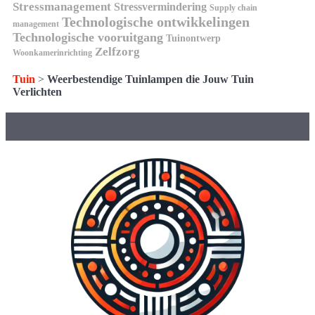
Stressmanagement
Stressvermindering
Supply chain
Technologische ontwikkelingen
management
Technologische vooruitgang
Tuinontwerp
Zelfzorg
Woonkamerinrichting
Tuin
>
Weerbestendige Tuinlampen die Jouw Tuin
Verlichten