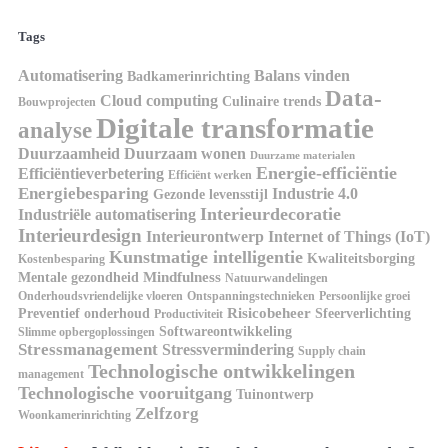
Tags
Automatisering
Balans vinden
Badkamerinrichting
Data-
Cloud computing
Culinaire trends
Bouwprojecten
Digitale transformatie
analyse
Duurzaamheid
Duurzaam wonen
Duurzame materialen
Energie-efficiëntie
Efficiëntieverbetering
Efficiënt werken
Energiebesparing
Industrie 4.0
Gezonde levensstijl
Interieurdecoratie
Industriële automatisering
Interieurdesign
Interieurontwerp
Internet of Things (IoT)
Kunstmatige intelligentie
Kwaliteitsborging
Kostenbesparing
Mindfulness
Mentale gezondheid
Natuurwandelingen
Onderhoudsvriendelijke vloeren
Ontspanningstechnieken
Persoonlijke groei
Risicobeheer
Preventief onderhoud
Sfeerverlichting
Productiviteit
Softwareontwikkeling
Slimme opbergoplossingen
Stressmanagement
Stressvermindering
Supply chain
Technologische ontwikkelingen
management
Technologische vooruitgang
Tuinontwerp
Zelfzorg
Woonkamerinrichting