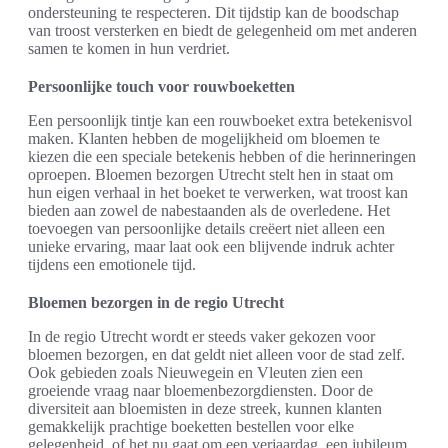
ondersteuning te respecteren. Dit tijdstip kan de boodschap
van troost versterken en biedt de gelegenheid om met anderen
samen te komen in hun verdriet.
Persoonlijke touch voor rouwboeketten
Een persoonlijk tintje kan een rouwboeket extra betekenisvol
maken. Klanten hebben de mogelijkheid om bloemen te
kiezen die een speciale betekenis hebben of die herinneringen
oproepen. Bloemen bezorgen Utrecht stelt hen in staat om
hun eigen verhaal in het boeket te verwerken, wat troost kan
bieden aan zowel de nabestaanden als de overledene. Het
toevoegen van persoonlijke details creëert niet alleen een
unieke ervaring, maar laat ook een blijvende indruk achter
tijdens een emotionele tijd.
Bloemen bezorgen in de regio Utrecht
In de regio Utrecht wordt er steeds vaker gekozen voor
bloemen bezorgen, en dat geldt niet alleen voor de stad zelf.
Ook gebieden zoals Nieuwegein en Vleuten zien een
groeiende vraag naar bloemenbezorgdiensten. Door de
diversiteit aan bloemisten in deze streek, kunnen klanten
gemakkelijk prachtige boeketten bestellen voor elke
gelegenheid, of het nu gaat om een verjaardag, een jubileum