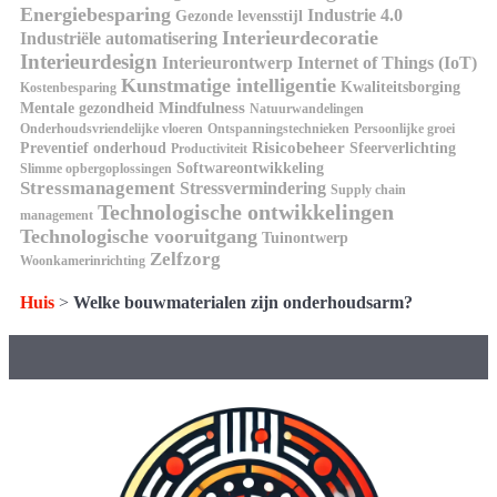
Energiebesparing
Industrie 4.0
Gezonde levensstijl
Interieurdecoratie
Industriële automatisering
Interieurdesign
Interieurontwerp
Internet of Things (IoT)
Kunstmatige intelligentie
Kwaliteitsborging
Kostenbesparing
Mindfulness
Mentale gezondheid
Natuurwandelingen
Onderhoudsvriendelijke vloeren
Ontspanningstechnieken
Persoonlijke groei
Risicobeheer
Preventief onderhoud
Sfeerverlichting
Productiviteit
Softwareontwikkeling
Slimme opbergoplossingen
Stressmanagement
Stressvermindering
Supply chain
Technologische ontwikkelingen
management
Technologische vooruitgang
Tuinontwerp
Zelfzorg
Woonkamerinrichting
Huis
>
Welke bouwmaterialen zijn onderhoudsarm?