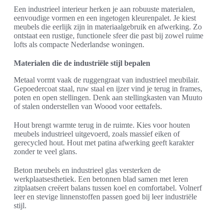
Een industrieel interieur herken je aan robuuste materialen,
eenvoudige vormen en een ingetogen kleurenpalet. Je kiest
meubels die eerlijk zijn in materiaalgebruik en afwerking. Zo
ontstaat een rustige, functionele sfeer die past bij zowel ruime
lofts als compacte Nederlandse woningen.
Materialen die de industriële stijl bepalen
Metaal vormt vaak de ruggengraat van industrieel meubilair.
Gepoedercoat staal, ruw staal en ijzer vind je terug in frames,
poten en open stellingen. Denk aan stellingkasten van Muuto
of stalen onderstellen van Woood voor eettafels.
Hout brengt warmte terug in de ruimte. Kies voor houten
meubels industrieel uitgevoerd, zoals massief eiken of
gerecycled hout. Hout met patina afwerking geeft karakter
zonder te veel glans.
Beton meubels en industrieel glas versterken de
werkplaatsesthetiek. Een betonnen blad samen met leren
zitplaatsen creëert balans tussen koel en comfortabel. Volnerf
leer en stevige linnenstoffen passen goed bij leer industriële
stijl.