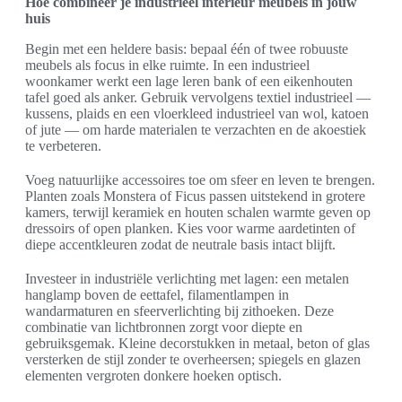
Hoe combineer je industrieel interieur meubels in jouw
huis
Begin met een heldere basis: bepaal één of twee robuuste
meubels als focus in elke ruimte. In een industrieel
woonkamer werkt een lage leren bank of een eikenhouten
tafel goed als anker. Gebruik vervolgens textiel industrieel —
kussens, plaids en een vloerkleed industrieel van wol, katoen
of jute — om harde materialen te verzachten en de akoestiek
te verbeteren.
Voeg natuurlijke accessoires toe om sfeer en leven te brengen.
Planten zoals Monstera of Ficus passen uitstekend in grotere
kamers, terwijl keramiek en houten schalen warmte geven op
dressoirs of open planken. Kies voor warme aardetinten of
diepe accentkleuren zodat de neutrale basis intact blijft.
Investeer in industriële verlichting met lagen: een metalen
hanglamp boven de eettafel, filamentlampen in
wandarmaturen en sfeerverlichting bij zithoeken. Deze
combinatie van lichtbronnen zorgt voor diepte en
gebruiksgemak. Kleine decorstukken in metaal, beton of glas
versterken de stijl zonder te overheersen; spiegels en glazen
elementen vergroten donkere hoeken optisch.