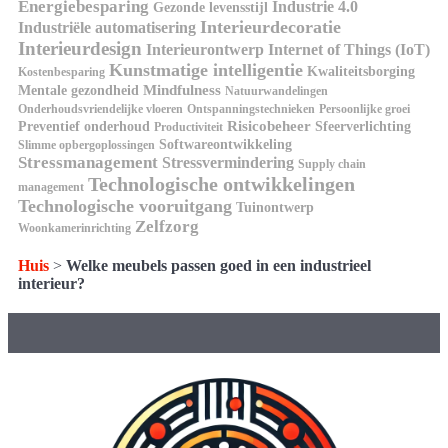
Energiebesparing
Industrie 4.0
Gezonde levensstijl
Interieurdecoratie
Industriële automatisering
Interieurdesign
Interieurontwerp
Internet of Things (IoT)
Kunstmatige intelligentie
Kwaliteitsborging
Kostenbesparing
Mindfulness
Mentale gezondheid
Natuurwandelingen
Onderhoudsvriendelijke vloeren
Ontspanningstechnieken
Persoonlijke groei
Risicobeheer
Preventief onderhoud
Sfeerverlichting
Productiviteit
Softwareontwikkeling
Slimme opbergoplossingen
Stressmanagement
Stressvermindering
Supply chain
Technologische ontwikkelingen
management
Technologische vooruitgang
Tuinontwerp
Zelfzorg
Woonkamerinrichting
Huis
>
Welke meubels passen goed in een industrieel
interieur?