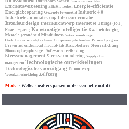
Duurzaamheid
Duurzaam wonen
Duurzame materialen
Energie-efficiëntie
Efficiëntieverbetering
Efficiënt werken
Energiebesparing
Industrie 4.0
Gezonde levensstijl
Industriële automatisering
Interieurdecoratie
Interieurdesign
Interieurontwerp
Internet of Things (IoT)
Kunstmatige intelligentie
Kwaliteitsborging
Kostenbesparing
Mindfulness
Mentale gezondheid
Natuurwandelingen
Onderhoudsvriendelijke vloeren
Ontspanningstechnieken
Persoonlijke groei
Risicobeheer
Preventief onderhoud
Sfeerverlichting
Productiviteit
Softwareontwikkeling
Slimme opbergoplossingen
Stressmanagement
Stressvermindering
Supply chain
Technologische ontwikkelingen
management
Technologische vooruitgang
Tuinontwerp
Zelfzorg
Woonkamerinrichting
Mode
>
Welke sneakers passen onder een nette outfit?