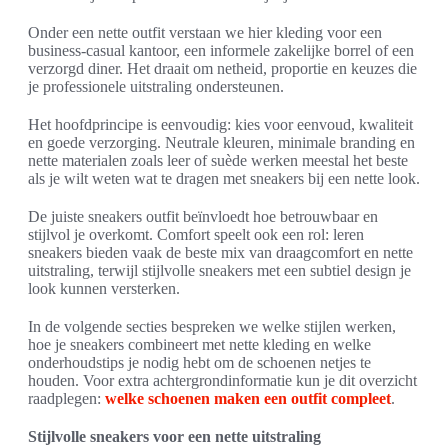
Onder een nette outfit verstaan we hier kleding voor een
business-casual kantoor, een informele zakelijke borrel of een
verzorgd diner. Het draait om netheid, proportie en keuzes die
je professionele uitstraling ondersteunen.
Het hoofdprincipe is eenvoudig: kies voor eenvoud, kwaliteit
en goede verzorging. Neutrale kleuren, minimale branding en
nette materialen zoals leer of suède werken meestal het beste
als je wilt weten wat te dragen met sneakers bij een nette look.
De juiste sneakers outfit beïnvloedt hoe betrouwbaar en
stijlvol je overkomt. Comfort speelt ook een rol: leren
sneakers bieden vaak de beste mix van draagcomfort en nette
uitstraling, terwijl stijlvolle sneakers met een subtiel design je
look kunnen versterken.
In de volgende secties bespreken we welke stijlen werken,
hoe je sneakers combineert met nette kleding en welke
onderhoudstips je nodig hebt om de schoenen netjes te
houden. Voor extra achtergrondinformatie kun je dit overzicht
raadplegen:
welke schoenen maken een outfit compleet
.
Stijlvolle sneakers voor een nette uitstraling