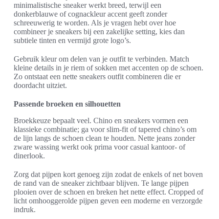
minimalistische sneaker werkt breed, terwijl een
donkerblauwe of cognackleur accent geeft zonder
schreeuwerig te worden. Als je vragen hebt over hoe
combineer je sneakers bij een zakelijke setting, kies dan
subtiele tinten en vermijd grote logo’s.
Gebruik kleur om delen van je outfit te verbinden. Match
kleine details in je riem of sokken met accenten op de schoen.
Zo ontstaat een nette sneakers outfit combineren die er
doordacht uitziet.
Passende broeken en silhouetten
Broekkeuze bepaalt veel. Chino en sneakers vormen een
klassieke combinatie; ga voor slim-fit of tapered chino’s om
de lijn langs de schoen clean te houden. Nette jeans zonder
zware wassing werkt ook prima voor casual kantoor- of
dinerlook.
Zorg dat pijpen kort genoeg zijn zodat de enkels of net boven
de rand van de sneaker zichtbaar blijven. Te lange pijpen
plooien over de schoen en breken het nette effect. Cropped of
licht omhooggerolde pijpen geven een moderne en verzorgde
indruk.