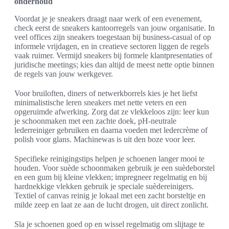
onderhoud
Voordat je je sneakers draagt naar werk of een evenement,
check eerst de sneakers kantoorregels van jouw organisatie. In
veel offices zijn sneakers toegestaan bij business-casual of op
informele vrijdagen, en in creatieve sectoren liggen de regels
vaak ruimer. Vermijd sneakers bij formele klantpresentaties of
juridische meetings; kies dan altijd de meest nette optie binnen
de regels van jouw werkgever.
Voor bruiloften, diners of netwerkborrels kies je het liefst
minimalistische leren sneakers met nette veters en een
opgeruimde afwerking. Zorg dat ze vlekkeloos zijn: leer kun
je schoonmaken met een zachte doek, pH-neutrale
lederreiniger gebruiken en daarna voeden met ledercrème of
polish voor glans. Machinewas is uit den boze voor leer.
Specifieke reinigingstips helpen je schoenen langer mooi te
houden. Voor suède schoonmaken gebruik je een suèdeborstel
en een gum bij kleine vlekken; impregneer regelmatig en bij
hardnekkige vlekken gebruik je speciale suèdereinigers.
Textiel of canvas reinig je lokaal met een zacht borsteltje en
milde zeep en laat ze aan de lucht drogen, uit direct zonlicht.
Sla je schoenen goed op en wissel regelmatig om slijtage te