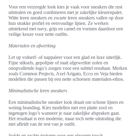
Voor een verzorgde look kies je vaak voor sneakers die rust
uitstralen en goed combineren met je zakelijke kleurenpalet.
Witte leren sneakers en zwarte leren sneakers vallen op door
hun strakke profiel en eenvoudige lijnen. Ze werken
uitstekend met navy, grijs en camel en vormen daardoor een
veilige keuze voor nette outfits.
Materialen en afwerking
Let op volnerf- of nappaleer voor een glad en luxe uiterlijk.
Fijne stiksels, gepolijste of matt afgewerkte zolen en
onopvallende logo’s zorgen voor een subtiel resultaat. Merken
zoals Common Projects, Axel Arigato, Ecco en Veja bieden
modellen die passen bij een nette schoenen materialen-ethos.
Minimalistische leren sneakers
Een minimalistische sneaker look draait om schone lijnen en
weinig branding. Kies modellen met een platte zool en
ingetogen logo’s wanneer je naar zakelijke afspraken gaat.
Het resultaat is een moderne, maar toch nette uitstraling die
niet afleidt van de rest van je outfit.
Suède en zachte texturen voor een elegante touch