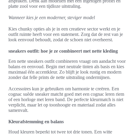
afspraken. Denk aan modellen met een ingetogen profiel en
platte zool voor een tijdloze uitstraling.
Wanneer kies je een moderner, steviger model
Kies chunky opties als je in een creatieve sector werkt en je
outfit ruimte heeft voor een statement. Zorg dat de rest van je
look eenvoud behoudt, zodat de schoen niet overheerst.
sneakers outfit: hoe je ze combineert met nette kleding
Een nette sneakers outfit combineren vraagt om aandacht voor
balans en eenvoud. Begin met neutrale tinten als basis en kies
maximaal één accentkleur. Zo blijft je look rustig en modern
zonder dat felle prints de nette uitstraling ondermijnen.
Accessoires kun je gebruiken om harmonie te creëren. Een
cognac suède sneaker matcht goed met een cognac leren riem
of een horloge met leren band. De perfecte kleurmatch is niet
verplicht, maar let op toonhoogte en materiaal zodat alles
samenvalt.
Kleurafstemming en balans
Houd kleuren beperkt tot twee tot drie tonen. Een witte