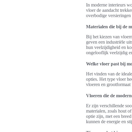
In moderne interieurs wo
vloer de aandacht trekk
overbodige versieringen 
Materialen die bij de m
Bij het kiezen van vloer
geven een industriële ui
hun veelzijdigheid en kos
ongelooflijk veelzijdig 
Welke vloer past bij 
Het vinden van de ideale
opties. Het type vloer h
vloeren en grootformaat t
Vloeren die de moderne
Er zijn verschillende so
materialen, zoals hout o
optie zijn, met een bree
kunnen de energie en st