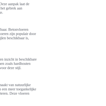
 Deze aanpak laat de
 het gebrek aan
te.
ikbaar. Betonvloeren
loeren zijn populair door
jlen beschikbaar is,
en inzicht in beschikbare
onen zoals hardhouten
oor deze stijl.
maakt van natuurlijke
en een meer toegankelijke
eteren. Deze vloeren