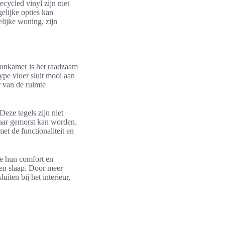
cycled vinyl zijn niet
elijke opties kan
elijke woning, zijn
oonkamer is het raadzaam
ype vloer sluit mooi aan
er van de ruimte
Deze tegels zijn niet
aar gemorst kan worden.
et de functionaliteit en
ge hun comfort en
 en slaap. Door meer
iten bij het interieur,