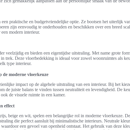
e zich gemakkelijk aanpassen aan de persoonlijke smaak van de bewon
en praktische en budgetvriendelijke optie. Ze bootsen het uiterlijk va
oeren zijn eenvoudig te onderhouden en beschikken over een breed scal
 een modern interieur.
der veelzijdig en bieden een eigentijdse uitstraling. Met name grote for
 in trek. Deze vloerbedekking is ideaal voor zowel woonruimtes als ke
lk type interieur.
op de moderne vloerkeuze
enlijke impact op de algehele uitstraling van een interieur. Bij het kie
 om de juiste balans te vinden tussen neutraliteit en levendigheid. De ke
r ook de visuele ruimte in een kamer.
n effect
grijs, beige en wit, spelen een belangrijke rol in moderne vloerkeuze. 
tstraling die perfect aansluit bij minimalistische interieurs. Neutrale kl
, waardoor een gevoel van openheid ontstaat. Het gebruik van deze kle