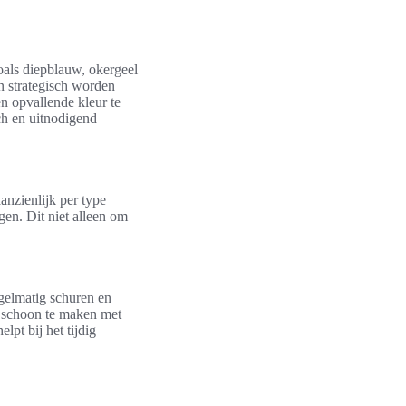
oals diepblauw, okergeel
n strategisch worden
n opvallende kleur te
sch en uitnodigend
anzienlijk per type
gen. Dit niet alleen om
gelmatig schuren en
g schoon te maken met
pt bij het tijdig