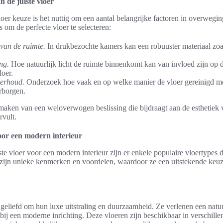
n de juiste vloer
oer keuze is het nuttig om een aantal belangrijke factoren in overwegi
 om de perfecte vloer te selecteren:
 van de ruimte.
In drukbezochte kamers kan een robuuster materiaal zoal
ng.
Hoe natuurlijk licht de ruimte binnenkomt kan van invloed zijn op 
loer.
erhoud.
Onderzoek hoe vaak en op welke manier de vloer gereinigd 
rborgen.
 maken van een weloverwogen beslissing die bijdraagt aan de esthetiek v
rvult.
oor een modern interieur
ste vloer voor een modern interieur zijn er enkele populaire vloertypes d
ft zijn unieke kenmerken en voordelen, waardoor ze een uitstekende keu
geliefd om hun luxe uitstraling en duurzaamheid. Ze verlenen een natu
 bij een moderne inrichting. Deze vloeren zijn beschikbaar in verschill