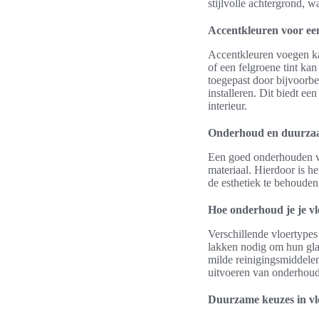
stijlvolle achtergrond, 
Accentkleuren voor een
Accentkleuren voegen ka
of een felgroene tint ka
toegepast door bijvoorbe
installeren. Dit biedt e
interieur.
Onderhoud en duurzaa
Een goed onderhouden vlo
materiaal. Hierdoor is he
de esthetiek te behoude
Hoe onderhoud je je vl
Verschillende vloertype
lakken nodig om hun gla
milde reinigingsmiddelen
uitvoeren van onderhoud
Duurzame keuzes in vl