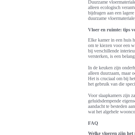
Duurzame vloermaterialen
alleen ecologisch veran
bijdragen aan een lagere
duurzame vloermateriale
Vloer en ruimte: tips 
Elke kamer in een huis h
om te kiezen voor een wa
bij verschillende interieu
versterken, is een belang
In de keuken zijn onderh
alleen duurzaam, maar o
Het is cruciaal om bij he
het gebruik van die speci
Voor slaapkamers zijn z
geluidsdempende eigensch
aandacht te besteden aan 
wat het algehele woonco
FAQ
Welke vloeren zijn het