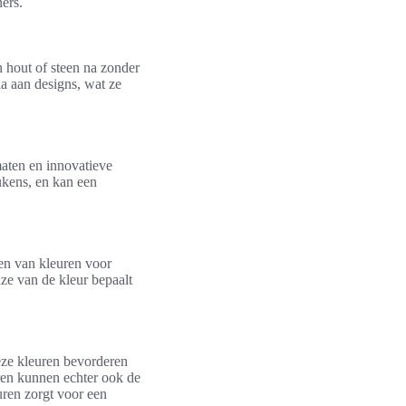
ers.
n hout of steen na zonder
a aan designs, wat ze
maten en innovatieve
ukens, en kan een
zen van kleuren voor
uze van de kleur bepaalt
Deze kleuren bevorderen
euren kunnen echter ook de
uren zorgt voor een