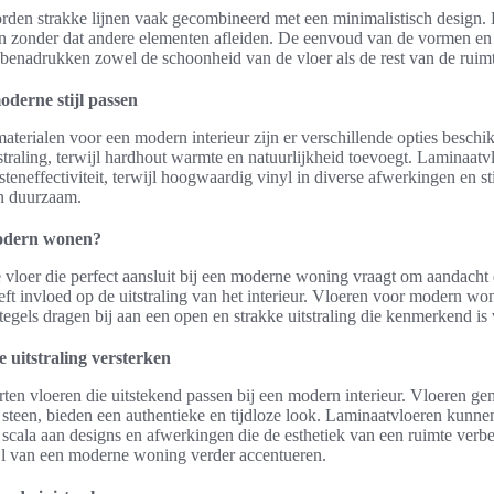
rden strakke lijnen vaak gecombineerd met een minimalistisch design.
en zonder dat andere elementen afleiden. De eenvoud van de vormen en
benadrukken zowel de schoonheid van de vloer als de rest van de ruim
oderne stijl passen
materialen voor een modern interieur zijn er verschillende opties besch
tstraling, terwijl hardhout warmte en natuurlijkheid toevoegt. Laminaatv
teneffectiviteit, terwijl hoogwaardig vinyl in diverse afwerkingen en sti
en duurzaam.
modern wonen?
 vloer die perfect aansluit bij een moderne woning vraagt om aandacht 
eeft invloed op de uitstraling van het interieur. Vloeren voor modern w
egels dragen bij aan een open en strakke uitstraling die kenmerkend is v
 uitstraling versterken
orten vloeren die uitstekend passen bij een modern interieur. Vloeren ge
f steen, bieden een authentieke en tijdloze look. Laminaatvloeren kunn
d scala aan designs en afwerkingen die de esthetiek van een ruimte verb
ijl van een moderne woning verder accentueren.