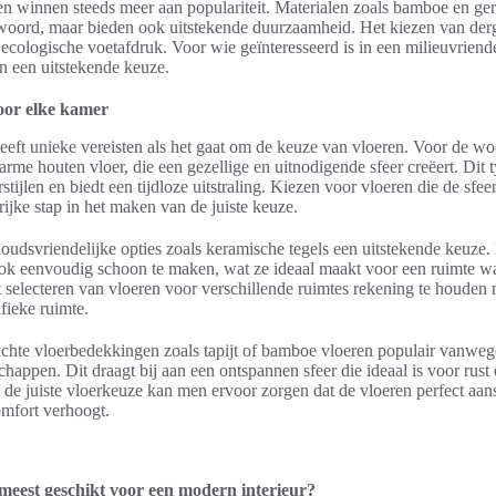
 winnen steeds meer aan populariteit. Materialen zoals bamboe en gere
twoord, maar bieden ook uitstekende duurzaamheid. Het kiezen van derg
 ecologische voetafdruk. Voor wie geïnteresseerd is in een milieuvriend
n een uitstekende keuze.
voor elke kamer
eeft unieke vereisten als het gaat om de keuze van vloeren. Voor de w
rme houten vloer, die een gezellige en uitnodigende sfeer creëert. Dit t
rstijlen en biedt een tijdloze uitstraling. Kiezen voor vloeren die de sfe
rijke stap in het maken van de juiste keuze.
oudsvriendelijke opties zoals keramische tegels een uitstekende keuze. 
ok eenvoudig schoon te maken, wat ze ideaal maakt voor een ruimte w
t selecteren van vloeren voor verschillende ruimtes rekening te houden m
fieke ruimte.
achte vloerbedekkingen zoals tapijt of bamboe vloeren populair vanwe
appen. Dit draagt bij aan een ontspannen sfeer die ideaal is voor rust
de juiste vloerkeuze kan men ervoor zorgen dat de vloeren perfect aanslu
mfort verhoogt.
 meest geschikt voor een modern interieur?