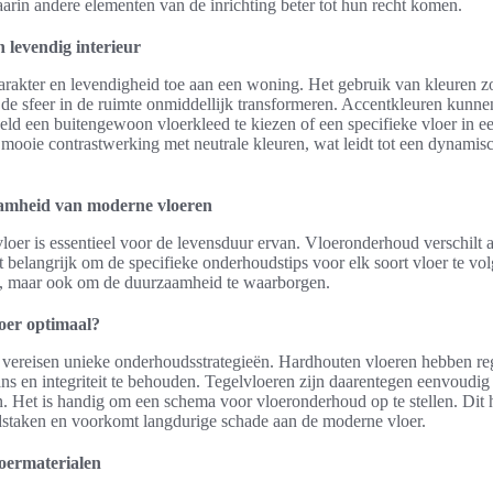
waarin andere elementen van de inrichting beter tot hun recht komen.
 levendig interieur
rakter en levendigheid toe aan een woning. Het gebruik van kleuren z
n de sfeer in de ruimte onmiddellijk transformeren. Accentkleuren kunne
eld een buitengewoon vloerkleed te kiezen of een specifieke vloer in ee
en mooie contrastwerking met neutrale kleuren, wat leidt tot een dynami
mheid van moderne vloeren
er is essentieel voor de levensduur ervan. Vloeronderhoud verschilt a
t belangrijk om de specifieke onderhoudstips voor elk soort vloer te vol
n, maar ook om de duurzaamheid te waarborgen.
oer optimaal?
s vereisen unieke onderhoudsstrategieën. Hardhouten vloeren hebben re
ns en integriteit te behouden. Tegelvloeren zijn daarentegen eenvoudi
. Het is handig om een schema voor vloeronderhoud op te stellen. Dit hel
staken en voorkomt langdurige schade aan de moderne vloer.
oermaterialen