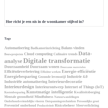
Hoe richt je een nis in de woonkamer stijlvol in?
Tags
Automatisering
Balans vinden
Badkamerinrichting
Data-
Cloud computing
Culinaire trends
Bouwprojecten
Digitale transformatie
analyse
Duurzaamheid
Duurzaam wonen
Duurzame materialen
Energie-efficiëntie
Efficiëntieverbetering
Efficiënt werken
Energiebesparing
Industrie 4.0
Gezonde levensstijl
Interieurdecoratie
Industriële automatisering
Interieurdesign
Interieurontwerp
Internet of Things (IoT)
Kunstmatige intelligentie
Kwaliteitsborging
Kostenbesparing
Mindfulness
Mentale gezondheid
Natuurwandelingen
Onderhoudsvriendelijke vloeren
Ontspanningstechnieken
Persoonlijke groei
Risicobeheer
Preventief onderhoud
Sfeerverlichting
Productiviteit