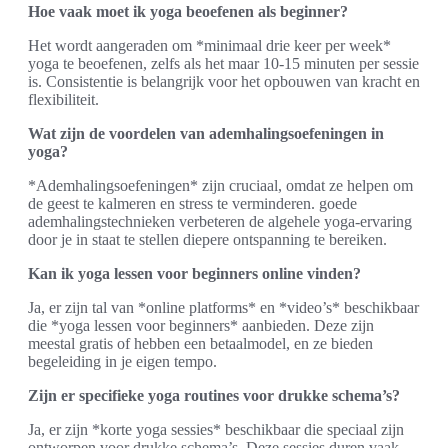
Hoe vaak moet ik yoga beoefenen als beginner?
Het wordt aangeraden om *minimaal drie keer per week*
yoga te beoefenen, zelfs als het maar 10-15 minuten per sessie
is. Consistentie is belangrijk voor het opbouwen van kracht en
flexibiliteit.
Wat zijn de voordelen van ademhalingsoefeningen in
yoga?
*Ademhalingsoefeningen* zijn cruciaal, omdat ze helpen om
de geest te kalmeren en stress te verminderen. goede
ademhalingstechnieken verbeteren de algehele yoga-ervaring
door je in staat te stellen diepere ontspanning te bereiken.
Kan ik yoga lessen voor beginners online vinden?
Ja, er zijn tal van *online platforms* en *video’s* beschikbaar
die *yoga lessen voor beginners* aanbieden. Deze zijn
meestal gratis of hebben een betaalmodel, en ze bieden
begeleiding in je eigen tempo.
Zijn er specifieke yoga routines voor drukke schema’s?
Ja, er zijn *korte yoga sessies* beschikbaar die speciaal zijn
ontworpen voor drukke schema’s. Deze sessies duren vaak