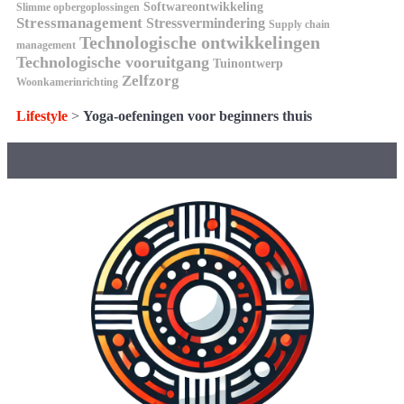
Softwareontwikkeling
Slimme opbergoplossingen
Stressmanagement
Stressvermindering
Supply chain
Technologische ontwikkelingen
management
Technologische vooruitgang
Tuinontwerp
Zelfzorg
Woonkamerinrichting
Lifestyle
>
Yoga-oefeningen voor beginners thuis