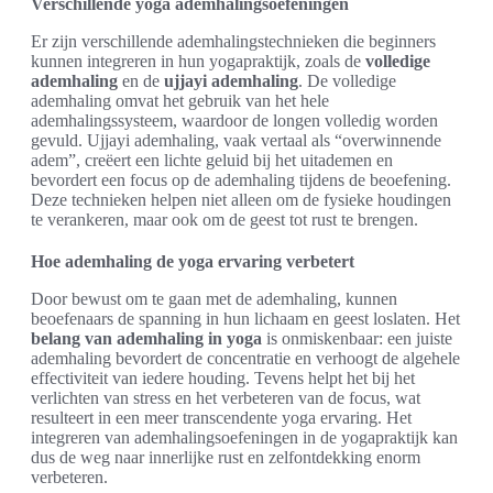
Verschillende yoga ademhalingsoefeningen
Er zijn verschillende ademhalingstechnieken die beginners
kunnen integreren in hun yogapraktijk, zoals de
volledige
ademhaling
en de
ujjayi ademhaling
. De volledige
ademhaling omvat het gebruik van het hele
ademhalingssysteem, waardoor de longen volledig worden
gevuld. Ujjayi ademhaling, vaak vertaal als “overwinnende
adem”, creëert een lichte geluid bij het uitademen en
bevordert een focus op de ademhaling tijdens de beoefening.
Deze technieken helpen niet alleen om de fysieke houdingen
te verankeren, maar ook om de geest tot rust te brengen.
Hoe ademhaling de yoga ervaring verbetert
Door bewust om te gaan met de ademhaling, kunnen
beoefenaars de spanning in hun lichaam en geest loslaten. Het
belang van ademhaling in yoga
is onmiskenbaar: een juiste
ademhaling bevordert de concentratie en verhoogt de algehele
effectiviteit van iedere houding. Tevens helpt het bij het
verlichten van stress en het verbeteren van de focus, wat
resulteert in een meer transcendente yoga ervaring. Het
integreren van ademhalingsoefeningen in de yogapraktijk kan
dus de weg naar innerlijke rust en zelfontdekking enorm
verbeteren.