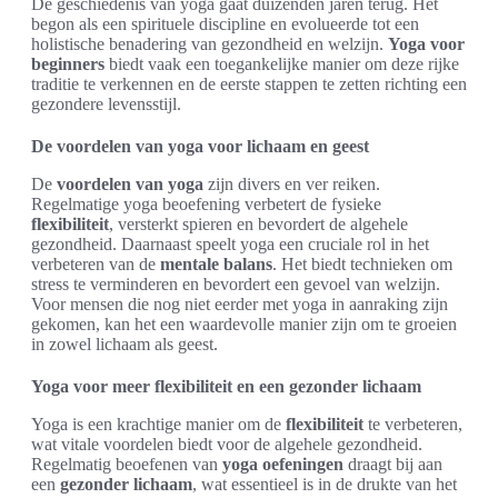
De geschiedenis van yoga gaat duizenden jaren terug. Het
begon als een spirituele discipline en evolueerde tot een
holistische benadering van gezondheid en welzijn.
Yoga voor
beginners
biedt vaak een toegankelijke manier om deze rijke
traditie te verkennen en de eerste stappen te zetten richting een
gezondere levensstijl.
De voordelen van yoga voor lichaam en geest
De
voordelen van yoga
zijn divers en ver reiken.
Regelmatige yoga beoefening verbetert de fysieke
flexibiliteit
, versterkt spieren en bevordert de algehele
gezondheid. Daarnaast speelt yoga een cruciale rol in het
verbeteren van de
mentale balans
. Het biedt technieken om
stress te verminderen en bevordert een gevoel van welzijn.
Voor mensen die nog niet eerder met yoga in aanraking zijn
gekomen, kan het een waardevolle manier zijn om te groeien
in zowel lichaam als geest.
Yoga voor meer flexibiliteit en een gezonder lichaam
Yoga is een krachtige manier om de
flexibiliteit
te verbeteren,
wat vitale voordelen biedt voor de algehele gezondheid.
Regelmatig beoefenen van
yoga oefeningen
draagt bij aan
een
gezonder lichaam
, wat essentieel is in de drukte van het