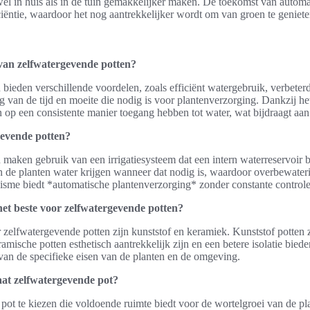
el in huis als in de tuin gemakkelijker maken. De toekomst van autom
iciëntie, waardoor het nog aantrekkelijker wordt om van groen te geniete
van zelfwatergevende potten?
bieden verschillende voordelen, zoals efficiënt watergebruik, verbeter
g van de tijd en moeite die nodig is voor plantenverzorging. Dankzij h
op een consistente manier toegang hebben tot water, wat bijdraagt aan
evende potten?
maken gebruik van een irrigatiesysteem dat een intern waterreservoir b
n de planten water krijgen wanneer dat nodig is, waardoor overbewater
me biedt *automatische plantenverzorging* zonder constante controle
het beste voor zelfwatergevende potten?
 zelfwatergevende potten zijn kunststof en keramiek. Kunststof potten z
eramische potten esthetisch aantrekkelijk zijn en een betere isolatie bied
f van de specifieke eisen van de planten en de omgeving.
maat zelfwatergevende pot?
 pot te kiezen die voldoende ruimte biedt voor de wortelgroei van de pla