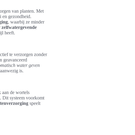
zorgen van planten. Met
ei en gezondheid.
ging
, waarbij ze minder
r
zelfwatergevende
l heeft.
ctief te verzorgen zonder
en geavanceerd
omatisch water geven
 aanwezig is.
k aan de wortels
ht. Dit systeem voorkomt
tenverzorging
speelt