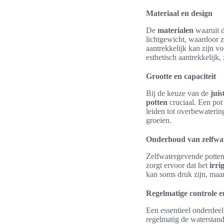
Materiaal en design
De
materialen
waaruit d
lichtgewicht, waardoor z
aantrekkelijk kan zijn vo
esthetisch aantrekkelijk,
Grootte en capaciteit
Bij de keuze van de
jui
potten
cruciaal. Een pot
leiden tot overbewaterin
groeien.
Onderhoud van zelfwa
Zelfwatergevende potten 
zorgt ervoor dat het
irri
kan soms druk zijn, maar
Regelmatige controle 
Een essentieel onderdee
regelmatig de waterstand