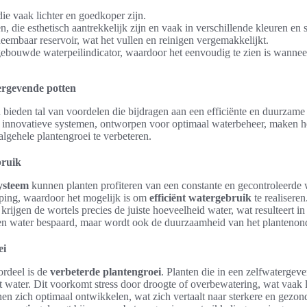
die vaak lichter en goedkoper zijn.
, die esthetisch aantrekkelijk zijn en vaak in verschillende kleuren en 
eembaar reservoir, wat het vullen en reinigen vergemakkelijkt.
gebouwde waterpeilindicator, waardoor het eenvoudig te zien is wanneer
ergevende potten
bieden tal van voordelen die bijdragen aan een efficiënte en duurzame
 innovatieve systemen, ontworpen voor optimaal waterbeheer, maken 
algehele plantengroei te verbeteren.
bruik
ysteem
kunnen planten profiteren van een constante en gecontroleerde w
ping, waardoor het mogelijk is om
efficiënt watergebruik
te realiseren
rijgen de wortels precies de juiste hoeveelheid water, wat resulteert in
een water bespaard, maar wordt ook de duurzaamheid van het planteno
ei
ordeel is de
verbeterde plantengroei
. Planten die in een zelfwatergev
t water. Dit voorkomt stress door droogte of overbewatering, wat vaak 
en zich optimaal ontwikkelen, wat zich vertaalt naar sterkere en gezon