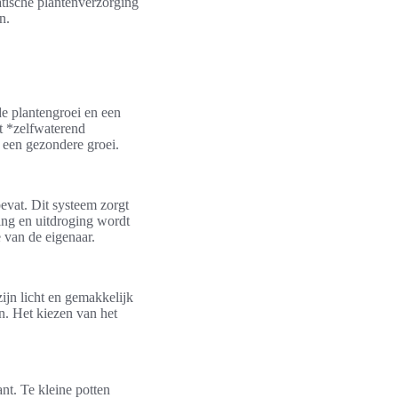
atische plantenverzorging
n.
de plantengroei en een
et *zelfwaterend
 een gezondere groei.
evat. Dit systeem zorgt
ing en uitdroging wordt
 van de eigenaar.
ijn licht en gemakkelijk
en. Het kiezen van het
nt. Te kleine potten