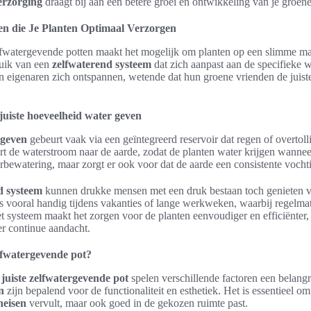
erzorging
draagt bij aan een betere groei en ontwikkeling van je groen
en die Je Planten Optimaal Verzorgen
elfwatergevende potten maakt het mogelijk om planten op een slimme ma
uik van een
zelfwaterend systeem
dat zich aanpast aan de specifieke 
n eigenaren zich ontspannen, wetende dat hun groene vrienden de juist
juiste hoeveelheid water geven
 geven
gebeurt vaak via een geïntegreerd reservoir dat regen of overtol
ert de waterstroom naar de aarde, zodat de planten water krijgen wanneer
rbewatering, maar zorgt er ook voor dat de aarde een consistente vocht
d systeem
kunnen drukke mensen met een druk bestaan toch genieten 
is vooral handig tijdens vakanties of lange werkweken, waarbij regelma
Het systeem maakt het zorgen voor de planten eenvoudiger en efficiënter, 
er continue aandacht.
elfwatergevende pot?
e
juiste zelfwatergevende pot
spelen verschillende factoren een belangr
n
zijn bepalend voor de functionaliteit en esthetiek. Het is essentieel o
neisen
vervult, maar ook goed in de gekozen ruimte past.