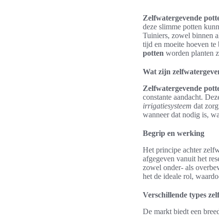
Zelfwatergevende pott
deze slimme potten kunne
Tuiniers, zowel binnen a
tijd en moeite hoeven te
potten
worden planten zo
Wat zijn zelfwatergeve
Zelfwatergevende pott
constante aandacht. Dez
irrigatiesysteem
dat zorg
wanneer dat nodig is, wa
Begrip en werking
Het principe achter zelf
afgegeven vanuit het rese
zowel onder- als overbew
het de ideale rol, waard
Verschillende types ze
De markt biedt een bree