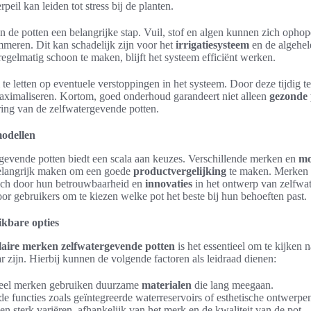
peil kan leiden tot stress bij de planten.
n de potten een belangrijke stap. Vuil, stof en algen kunnen zich opho
meren. Dit kan schadelijk zijn voor het
irrigatiesysteem
en de algehel
regelmatig schoon te maken, blijft het systeem efficiënt werken.
 te letten op eventuele verstoppingen in het systeem. Door deze tijdig 
aximaliseren. Kortom, goed onderhoud garandeert niet alleen
gezonde 
ring van de zelfwatergevende potten.
odellen
gevende potten biedt een scala aan keuzes. Verschillende merken en
mo
belangrijk maken om een goede
productvergelijking
te maken. Merken 
ich door hun betrouwbaarheid en
innovaties
in het ontwerp van zelfwat
or gebruikers om te kiezen welke pot het beste bij hun behoeften past.
ikbare opties
aire merken zelfwatergevende potten
is het essentieel om te kijken 
 zijn. Hierbij kunnen de volgende factoren als leidraad dienen:
Veel merken gebruiken duurzame
materialen
die lang meegaan.
de functies zoals geïntegreerde waterreservoirs of esthetische ontwerp
nen sterk variëren, afhankelijk van het merk en de kwaliteit van de pot.