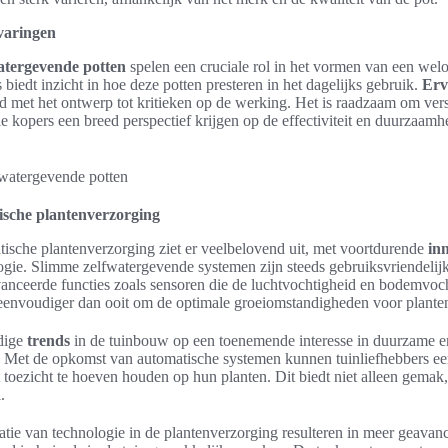
varingen
atergevende potten
spelen een cruciale rol in het vormen van een wel
biedt inzicht in hoe deze potten presteren in het dagelijks gebruik.
Erv
d met het ontwerp tot kritieken op de werking. Het is raadzaam om vers
le kopers een breed perspectief krijgen op de effectiviteit en duurzaam
sche plantenverzorging
ische plantenverzorging ziet er veelbelovend uit, met voortdurende
in
ogie. Slimme zelfwatergevende systemen zijn steeds gebruiksvriendelij
anceerde functies zoals sensoren die de luchtvochtigheid en bodemvoc
eenvoudiger dan ooit om de optimale groeiomstandigheden voor planten
dige
trends
in de tuinbouw op een toenemende interesse in duurzame e
. Met de opkomst van automatische systemen kunnen tuinliefhebbers 
 toezicht te hoeven houden op hun planten. Dit biedt niet alleen gemak,
.
gratie van technologie in de plantenverzorging resulteren in meer geavan