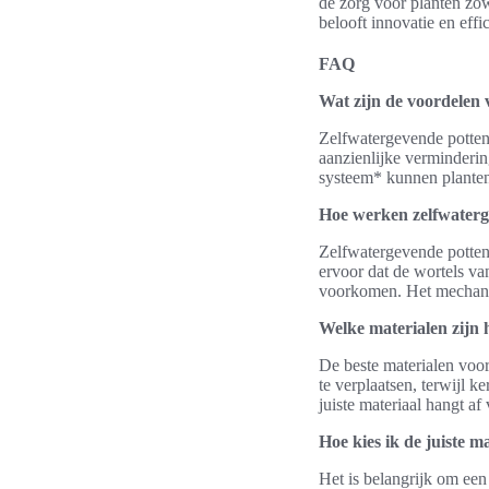
de zorg voor planten zow
belooft innovatie en eff
FAQ
Wat zijn de voordelen 
Zelfwatergevende potten 
aanzienlijke verminderin
systeem* kunnen planten 
Hoe werken zelfwaterg
Zelfwatergevende potten 
ervoor dat de wortels va
voorkomen. Het mechanis
Welke materialen zijn 
De beste materialen voor
te verplaatsen, terwijl k
juiste materiaal hangt a
Hoe kies ik de juiste 
Het is belangrijk om een