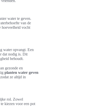
e vrienden.
nier water te geven.
waterbehoefte van de
e hoeveelheid vocht
lig water opvangt. Een
 dat nodig is. Dit
igheid behoudt.
van gezonde en
tig
planten water geven
zodat ze altijd in
ijke rol. Zowel
m te kiezen voor een pot