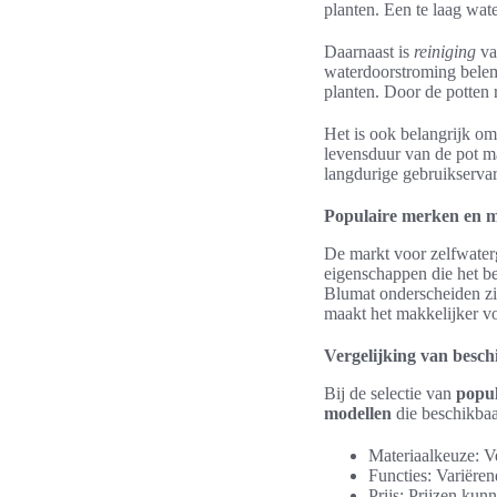
planten. Een te laag water
Daarnaast is
reiniging
va
waterdoorstroming belem
planten. Door de potten 
Het is ook belangrijk om
levensduur van de pot m
langdurige gebruikserva
Populaire merken en m
De markt voor zelfwater
eigenschappen die het 
Blumat onderscheiden z
maakt het makkelijker vo
Vergelijking van besch
Bij de selectie van
popul
modellen
die beschikbaar
Materiaalkeuze: 
Functies: Variëren
Prijs: Prijzen kun