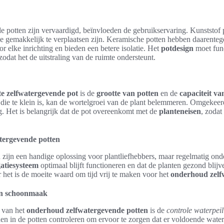
e potten zijn vervaardigd, beïnvloeden de gebruikservaring. Kunststof 
e gemakkelijk te verplaatsen zijn. Keramische potten hebben daarentege
or elke inrichting en bieden een betere isolatie. Het
potdesign
moet func
 zodat het de uitstraling van de ruimte ondersteunt.
ste zelfwatergevende pot
is de
grootte van potten
en de
capaciteit v
 die te klein is, kan de wortelgroei van de plant belemmeren. Omgekeer
g. Het is belangrijk dat de pot overeenkomt met de
planteneisen
, zodat
tergevende potten
zijn een handige oplossing voor plantliefhebbers, maar regelmatig onder
gatiesysteem
optimaal blijft functioneren en dat de planten gezond blijv
 het is de moeite waard om tijd vrij te maken voor het
onderhoud zelf
en schoonmaak
l van het
onderhoud zelfwatergevende potten
is de
controle waterpeil
en in de potten controleren om ervoor te zorgen dat er voldoende water