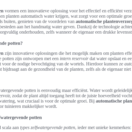
en
vormen een innovatieve oplossing voor het effectief en efficiënt ver
n planten automatisch water krijgen, wat zorgt voor een optimale gro
ls buiten, genieten van de voordelen van
automatische plantenverzor
 besteden aan het handmatig water geven. Dankzij de technologie achte
rgvuldig onderhouden, zelfs wanneer de eigenaar een drukke levensstij
nde potten?
en
zijn innovatieve oplossingen die het mogelijk maken om planten effe
e potten zijn ontworpen met een
intern reservoir
dat water opslaat en e
t voor de nodige bevochtiging van de wortels. Hierdoor kunnen ze
aut
t bijdraagt aan de gezondheid van de planten, zelfs als de eigenaar niet
watergevende potten is eenvoudig maar efficiënt. Water wordt geleidelij
rvoir, zodat de plant altijd toegang heeft tot de juiste hoeveelheid voc
atering, wat cruciaal is voor de optimale groei. Bij
automatische plan
oor tuinieren makkelijker wordt.
lfwatergevende potten
d scala aan
types zelfwatergevende potten
, ieder met unieke kenmerken: