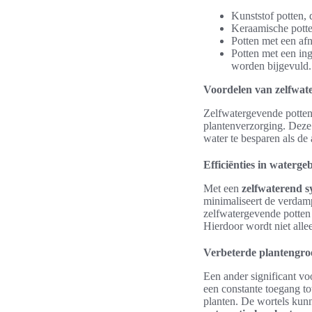
Kunststof potten, 
Keraamische potten
Potten met een afn
Potten met een in
worden bijgevuld.
Voordelen van zelfwat
Zelfwatergevende potten 
plantenverzorging. Deze
water te besparen als de 
Efficiënties in waterge
Met een
zelfwaterend s
minimaliseert de verdam
zelfwatergevende potten k
Hierdoor wordt niet all
Verbeterde plantengro
Een ander significant vo
een constante toegang to
planten. De wortels kunn