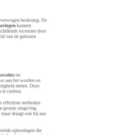
overwogen beslissing. De
aringen
kunnen
chillende recensies door
heid van de gekozen
novaties
en
ker aan het worden en
htigheid meten. Deze
 te creëren.
n efficiënte methoden
een groene omgeving
 maar draagt ook bij aan
ceerde oplossingen die