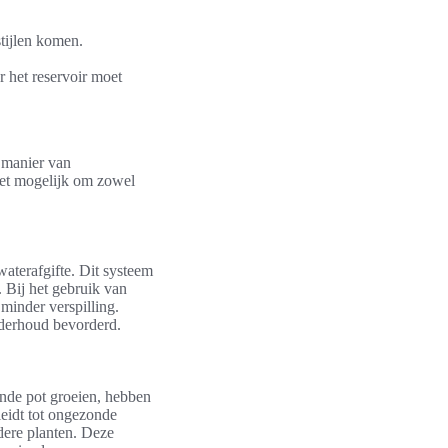
stijlen komen.
 het reservoir moet
 manier van
het mogelijk om zowel
aterafgifte. Dit systeem
. Bij het gebruik van
 minder verspilling.
nderhoud bevorderd.
ende pot groeien, hebben
leidt tot ongezonde
dere planten. Deze