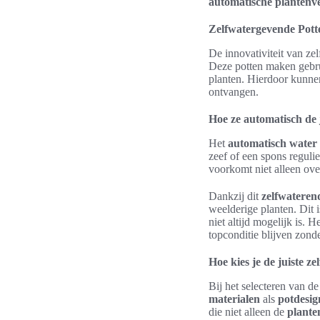
automatische plantenv
Zelfwatergevende Pott
De innovativiteit van z
Deze potten maken gebr
planten. Hierdoor kunne
ontvangen.
Hoe ze automatisch de 
Het
automatisch water
zeef of een spons reguli
voorkomt niet alleen ove
Dankzij dit
zelfwateren
weelderige planten. Dit 
niet altijd mogelijk is. 
topconditie blijven zond
Hoe kies je de juiste z
Bij het selecteren van d
materialen
als
potdesig
die niet alleen de
plante