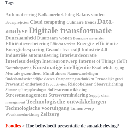
Tags
Automatisering
Balans vinden
Badkamerinrichting
Data-
Cloud computing
Culinaire trends
Bouwprojecten
Digitale transformatie
analyse
Duurzaamheid
Duurzaam wonen
Duurzame materialen
Energie-efficiëntie
Efficiëntieverbetering
Efficiënt werken
Energiebesparing
Industrie 4.0
Gezonde levensstijl
Industriële automatisering
Interieurdecoratie
Interieurdesign
Interieurontwerp
Internet of Things (IoT)
Kunstmatige intelligentie
Kwaliteitsborging
Kostenbesparing
Mindfulness
Mentale gezondheid
Natuurwandelingen
Onderhoudsvriendelijke vloeren
Ontspanningstechnieken
Persoonlijke groei
Risicobeheer
Preventief onderhoud
Sfeerverlichting
Productiviteit
Softwareontwikkeling
Slimme opbergoplossingen
Stressmanagement
Stressvermindering
Supply chain
Technologische ontwikkelingen
management
Technologische vooruitgang
Tuinontwerp
Zelfzorg
Woonkamerinrichting
Foodies
>
Hoe beïnvloedt presentatie de smaakbeleving?