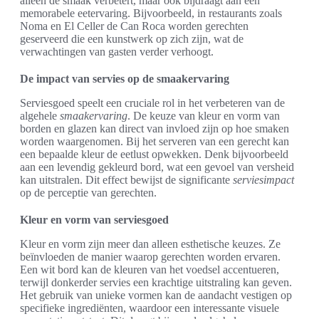
alleen de smaak verbetert, maar ook bijdraagt aan een
memorabele eetervaring. Bijvoorbeeld, in restaurants zoals
Noma en El Celler de Can Roca worden gerechten
geserveerd die een kunstwerk op zich zijn, wat de
verwachtingen van gasten verder verhoogt.
De impact van servies op de smaakervaring
Serviesgoed speelt een cruciale rol in het verbeteren van de
algehele
smaakervaring
. De keuze van kleur en vorm van
borden en glazen kan direct van invloed zijn op hoe smaken
worden waargenomen. Bij het serveren van een gerecht kan
een bepaalde kleur de eetlust opwekken. Denk bijvoorbeeld
aan een levendig gekleurd bord, wat een gevoel van versheid
kan uitstralen. Dit effect bewijst de significante
serviesimpact
op de perceptie van gerechten.
Kleur en vorm van serviesgoed
Kleur en vorm zijn meer dan alleen esthetische keuzes. Ze
beïnvloeden de manier waarop gerechten worden ervaren.
Een wit bord kan de kleuren van het voedsel accentueren,
terwijl donkerder servies een krachtige uitstraling kan geven.
Het gebruik van unieke vormen kan de aandacht vestigen op
specifieke ingrediënten, waardoor een interessante visuele