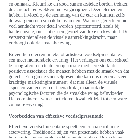
en opmaak. Kleurrijke en goed samengestelde borden trekken
de aandacht en wekken nieuwsgierigheid. Deze elementen
hebben invloed op de stemming van de eter en kunnen zelfs
de waargenomen smaak beïnvloeden. Wanneer gerechten met
veel aandacht voor detail worden gepresenteerd, zoals bij
haute cuisine, ontstaat er een gevoel van luxe en kwaliteit. Dit
versterkt niet alleen de visuele aantrekkingskracht, maar
verhoogt ook de smaakbeleving.
Bovendien creëren unieke of artistieke voedselpresentaties
een meer memorabele ervaring. Het verlangen om een schotel
te fotograferen en te delen op sociale media versterkt de
positieve associaties die mensen hebben met de smaak van dat
gerecht. Een goede voedselpresentatie kan dus dienen als een
krachtige marketinginstrument, dat niet alleen de visuele
aspecten van een gerecht benadrukt, maar ook de
psychologische factoren die de smaakbeleving beïnvloeden.
Het combineren van esthetiek met kwaliteit leidt tot een ware
culinaire ervaring.
Voorbeelden van effectieve voedselpresentatie
Effectieve voedselpresentatie speelt een cruciale rol in de
eetervaring. Traditionele stijlen van presentatie hebben vaak
hun wortels in culturele tradities en gebruiken. Deze stijlen