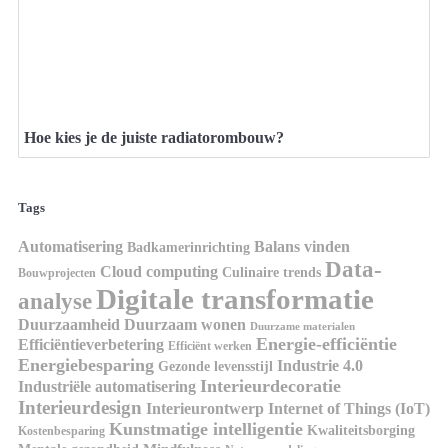
Hoe kies je de juiste radiatorombouw?
Tags
Automatisering
Balans vinden
Badkamerinrichting
Data-
Cloud computing
Culinaire trends
Bouwprojecten
Digitale transformatie
analyse
Duurzaamheid
Duurzaam wonen
Duurzame materialen
Energie-efficiëntie
Efficiëntieverbetering
Efficiënt werken
Energiebesparing
Industrie 4.0
Gezonde levensstijl
Interieurdecoratie
Industriële automatisering
Interieurdesign
Interieurontwerp
Internet of Things (IoT)
Kunstmatige intelligentie
Kwaliteitsborging
Kostenbesparing