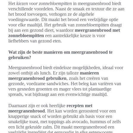
Het
kiezen voor zonnebloempitten
in meergranenbrood biedt
verschillende voordelen. Naast de smaak en textuur die ze aan
het brood toevoegen, verhogen ze de algehele
voedingswaarde. Dit maakt het brood een veelzijdige optie
voor elke maaltijd. Het gebruik van zonnebloempitten draagt
bij aan een gezond dieet, waardoor
meergranenbrood met
zonnebloempitten
een aantrekkelijke keuze is voor
liefhebbers van gezond eten.
Wat zijn de beste manieren om meergranenbrood te
gebruiken?
Meergranenbrood biedt eindeloze mogelijkheden, ideaal voor
zowel ontbijt als lunch. Er zijn talloze
manieren
meergranenbrood gebruiken
, zoals het creëren van
gezonde, voedzame sandwiches. Het beleg kan variëren van
vers gesneden groenten en mager vlees tot plantaardige
spreads, wat bijdraagt aan een evenwichtige maaltijd.
Daarnaast zijn er ook heerlijke
recepten met
meergranenbrood
. Het kan worden geroosterd voor een
knapperige snack of worden gebruikt als basis voor een
smakelijke toast, met toppings als avocado, hummus of zelfs
een licht gekruide zalm. Dit maakt meergranenbrood een
veelzijdig ingrediënt dat eenvoudig in elke eetgewoonte