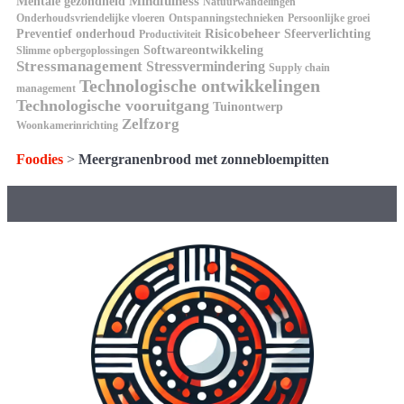
Mindfulness
Mentale gezondheid
Natuurwandelingen
Onderhoudsvriendelijke vloeren
Ontspanningstechnieken
Persoonlijke groei
Risicobeheer
Preventief onderhoud
Sfeerverlichting
Productiviteit
Softwareontwikkeling
Slimme opbergoplossingen
Stressmanagement
Stressvermindering
Supply chain
Technologische ontwikkelingen
management
Technologische vooruitgang
Tuinontwerp
Zelfzorg
Woonkamerinrichting
Foodies
>
Meergranenbrood met zonnebloempitten