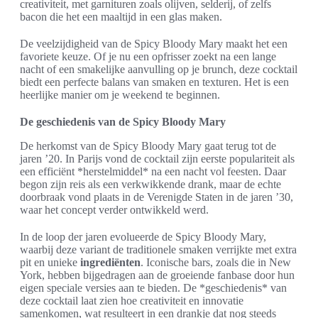
creativiteit, met garnituren zoals olijven, selderij, of zelfs
bacon die het een maaltijd in een glas maken.
De veelzijdigheid van de Spicy Bloody Mary maakt het een
favoriete keuze. Of je nu een opfrisser zoekt na een lange
nacht of een smakelijke aanvulling op je brunch, deze cocktail
biedt een perfecte balans van smaken en texturen. Het is een
heerlijke manier om je weekend te beginnen.
De geschiedenis van de Spicy Bloody Mary
De herkomst van de Spicy Bloody Mary gaat terug tot de
jaren ’20. In Parijs vond de cocktail zijn eerste populariteit als
een efficiënt *herstelmiddel* na een nacht vol feesten. Daar
begon zijn reis als een verkwikkende drank, maar de echte
doorbraak vond plaats in de Verenigde Staten in de jaren ’30,
waar het concept verder ontwikkeld werd.
In de loop der jaren evolueerde de Spicy Bloody Mary,
waarbij deze variant de traditionele smaken verrijkte met extra
pit en unieke
ingrediënten
. Iconische bars, zoals die in New
York, hebben bijgedragen aan de groeiende fanbase door hun
eigen speciale versies aan te bieden. De *geschiedenis* van
deze cocktail laat zien hoe creativiteit en innovatie
samenkomen, wat resulteert in een drankje dat nog steeds