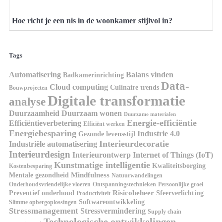
Hoe richt je een nis in de woonkamer stijlvol in?
Tags
Automatisering
Balans vinden
Badkamerinrichting
Data-
Cloud computing
Culinaire trends
Bouwprojecten
Digitale transformatie
analyse
Duurzaamheid
Duurzaam wonen
Duurzame materialen
Energie-efficiëntie
Efficiëntieverbetering
Efficiënt werken
Energiebesparing
Industrie 4.0
Gezonde levensstijl
Interieurdecoratie
Industriële automatisering
Interieurdesign
Interieurontwerp
Internet of Things (IoT)
Kunstmatige intelligentie
Kwaliteitsborging
Kostenbesparing
Mindfulness
Mentale gezondheid
Natuurwandelingen
Onderhoudsvriendelijke vloeren
Ontspanningstechnieken
Persoonlijke groei
Risicobeheer
Preventief onderhoud
Sfeerverlichting
Productiviteit
Softwareontwikkeling
Slimme opbergoplossingen
Stressmanagement
Stressvermindering
Supply chain
Technologische ontwikkelingen