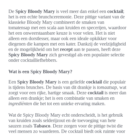
De
Spicy Bloody Mary
is veel meer dan enkel een
cocktail
;
het is een echte brunchceremonie. Deze pittige variant van de
klassieke Bloody Mary combineert de smaken van
tomatensap met een scala aan kruiden en specerijen, waardoor
het een onweerstaanbare keuze is voor velen. Het is niet
alleen een dorstlesser, maar ook een ideale opkikker voor
diegenen die kampen met een kater. Dankzij de veelzijdigheid
en de mogelijkheid om het
recept
aan te passen, heeft deze
Spicy Bloody Mary
zich gevestigd als een populaire selectie
onder cocktailliefhebbers.
Wat is een Spicy Bloody Mary?
Een
Spicy Bloody Mary
is een geliefde
cocktail
die populair
is tijdens brunches. De basis van dit drankje is
tomaatsap
, wat
zorgt voor een rijke, hartige smaak. Deze
cocktail
is meer dan
alleen een drankje; het is een combinatie van smaken en
ingrediënten
die het tot een unieke ervaring maken.
Wat de Spicy Bloody Mary echt onderscheidt, is het gebruik
van kruiden zoals selderijzout en de toevoeging van hete
sauzen zoals
Tabasco
. Deze zorgen voor de pittige twist die
veel mensen zo waarderen. De cocktail biedt ook ruimte voor