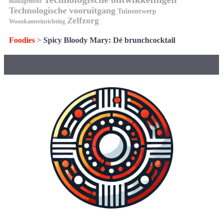
management
Technologische vooruitgang
Tuinontwerp
Zelfzorg
Woonkamerinrichting
Foodies
>
Spicy Bloody Mary: Dé brunchcocktail