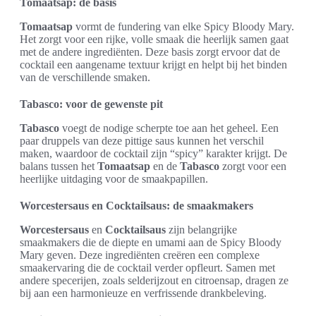
Tomaatsap: de basis
Tomaatsap
vormt de fundering van elke Spicy Bloody Mary.
Het zorgt voor een rijke, volle smaak die heerlijk samen gaat
met de andere ingrediënten. Deze basis zorgt ervoor dat de
cocktail een aangename textuur krijgt en helpt bij het binden
van de verschillende smaken.
Tabasco: voor de gewenste pit
Tabasco
voegt de nodige scherpte toe aan het geheel. Een
paar druppels van deze pittige saus kunnen het verschil
maken, waardoor de cocktail zijn “spicy” karakter krijgt. De
balans tussen het
Tomaatsap
en de
Tabasco
zorgt voor een
heerlijke uitdaging voor de smaakpapillen.
Worcestersaus en Cocktailsaus: de smaakmakers
Worcestersaus
en
Cocktailsaus
zijn belangrijke
smaakmakers die de diepte en umami aan de Spicy Bloody
Mary geven. Deze ingrediënten creëren een complexe
smaakervaring die de cocktail verder opfleurt. Samen met
andere specerijen, zoals selderijzout en citroensap, dragen ze
bij aan een harmonieuze en verfrissende drankbeleving.