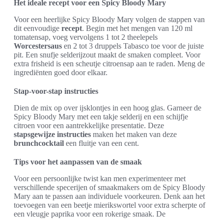
Het ideale recept voor een Spicy Bloody Mary
Voor een heerlijke Spicy Bloody Mary volgen de stappen van
dit eenvoudige
recept
. Begin met het mengen van 120 ml
tomatensap, voeg vervolgens 1 tot 2 theelepels
Worcestersaus
en 2 tot 3 druppels Tabasco toe voor de juiste
pit. Een snufje selderijzout maakt de smaken compleet. Voor
extra frisheid is een scheutje citroensap aan te raden. Meng de
ingrediënten goed door elkaar.
Stap-voor-stap instructies
Dien de mix op over ijsklontjes in een hoog glas. Garneer de
Spicy Bloody Mary met een takje selderij en een schijfje
citroen voor een aantrekkelijke presentatie. Deze
stapsgewijze instructies
maken het maken van deze
brunchcocktail
een fluitje van een cent.
Tips voor het aanpassen van de smaak
Voor een persoonlijke twist kan men experimenteer met
verschillende specerijen of smaakmakers om de Spicy Bloody
Mary aan te passen aan individuele voorkeuren. Denk aan het
toevoegen van een beetje mierikswortel voor extra scherpte of
een vleugje paprika voor een rokerige smaak. De