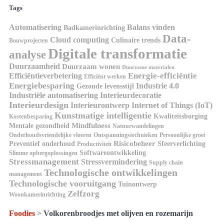
Tags
Automatisering
Balans vinden
Badkamerinrichting
Data-
Cloud computing
Culinaire trends
Bouwprojecten
Digitale transformatie
analyse
Duurzaamheid
Duurzaam wonen
Duurzame materialen
Energie-efficiëntie
Efficiëntieverbetering
Efficiënt werken
Energiebesparing
Industrie 4.0
Gezonde levensstijl
Industriële automatisering
Interieurdecoratie
Interieurdesign
Interieurontwerp
Internet of Things (IoT)
Kunstmatige intelligentie
Kwaliteitsborging
Kostenbesparing
Mindfulness
Mentale gezondheid
Natuurwandelingen
Onderhoudsvriendelijke vloeren
Ontspanningstechnieken
Persoonlijke groei
Risicobeheer
Preventief onderhoud
Sfeerverlichting
Productiviteit
Softwareontwikkeling
Slimme opbergoplossingen
Stressmanagement
Stressvermindering
Supply chain
Technologische ontwikkelingen
management
Technologische vooruitgang
Tuinontwerp
Zelfzorg
Woonkamerinrichting
Foodies
>
Volkorenbroodjes met olijven en rozemarijn