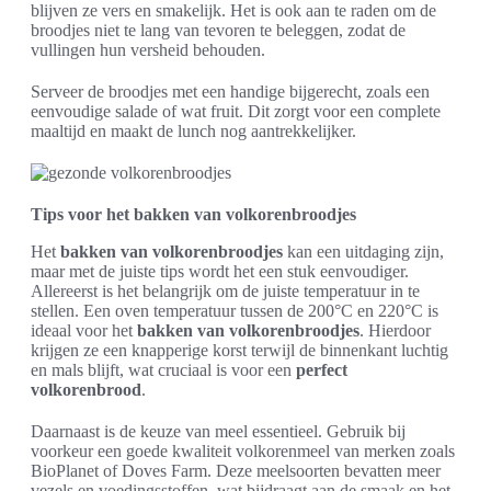
blijven ze vers en smakelijk. Het is ook aan te raden om de
broodjes niet te lang van tevoren te beleggen, zodat de
vullingen hun versheid behouden.
Serveer de broodjes met een handige bijgerecht, zoals een
eenvoudige salade of wat fruit. Dit zorgt voor een complete
maaltijd en maakt de lunch nog aantrekkelijker.
Tips voor het bakken van volkorenbroodjes
Het
bakken van volkorenbroodjes
kan een uitdaging zijn,
maar met de juiste tips wordt het een stuk eenvoudiger.
Allereerst is het belangrijk om de juiste temperatuur in te
stellen. Een oven temperatuur tussen de 200°C en 220°C is
ideaal voor het
bakken van volkorenbroodjes
. Hierdoor
krijgen ze een knapperige korst terwijl de binnenkant luchtig
en mals blijft, wat cruciaal is voor een
perfect
volkorenbrood
.
Daarnaast is de keuze van meel essentieel. Gebruik bij
voorkeur een goede kwaliteit volkorenmeel van merken zoals
BioPlanet of Doves Farm. Deze meelsoorten bevatten meer
vezels en voedingsstoffen, wat bijdraagt aan de smaak en het