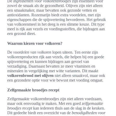
De
ingrediënten voor volkorenbroodjes
zijn essentieel voor
zowel de smaak als de gezondheid. Olijven zijn niet alleen
een smaakmaker, maar bevatten ook gezonde vetten en
antioxidanten. Rozemarijn biedt extra voordelen, met zijn
eigenschappen die de spijsvertering bevorderen. Het gebruik
van volkorenmeel in het deeg is een slimme keuze. Dit type
meel is rijk aan vezels en voedingsstoffen, die bijdragen aan
een gezond dieet.
Waarom kiezen voor volkoren?
De
voordelen van volkoren
lopen uiteen. Ten eerste zijn
volkorenproducten rijk aan vezels, die helpen bij een goede
spijsvertering en kunnen bijdragen aan gevoel van
verzadiging. Daarnaast bevatten ze meer vitaminen en
mineralen in vergelijking met witte varianten. Dit maakt
volkorenbrood met olijven
niet alleen smaakvol, maar ook
een gezondere optie voor wie bewust met voeding omgaat.
Zelfgemaakte broodjes recept
Zelfgemaakte volkorenbroodjes zijn niet alleen voedzaam,
maar ook eenvoudig te maken. Met een goed
zelfgemaakte
broodjes recept
kan iedereen thuis aan de slag in de keuken.
Dit gedeelte biedt een overzicht van de
benodigdheden voor