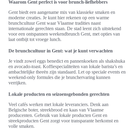
Waarom Gent perfect is voor brunch-liefhebbers
Gent biedt een aangename mix van klassieke smaken en
moderne creaties. Je kunt hier rekenen op een warme
brunchcultuur Gent waar Vlaamse tradities naast
internationale gerechten staan. De stad leent zich uitstekend
voor een ontspannen weekendbrunch Gent, met opties van
laat ontbijt tot vroege lunch.
De brunchcultuur in Gent: wat je kunt verwachten
Je vindt zowel eggs benedict en pannenkoeken als shakshuka
en avocado-toast. Koffiespecialiteiten van lokale barista’s en
ambachtelijke theeën zijn standaard. Let op speciale events en
weekend-only formules die je brunchervaring kunnen
verrijken.
Lokale producten en seizoensgebonden gerechten
Veel cafés werken met lokale leveranciers. Denk aan
Belgische boter, streekbrood en kaas van Vlaamse
producenten. Gebruik van lokale producten Gent en
streekproducten Gent zorgt voor transparante herkomst en
volle smaken.