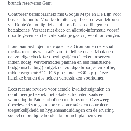
brunch reserveren Gent.
Controleer bereikbaarheid met Google Maps en De Lijn voor
bus- en traminfo. Voor korte ritten zijn fiets- en wandelroutes
via RouteYou nuttig; let daarbij op fietsenstallingen en
betaalzones. Vergeet niet dieet- en allergie-informatie vooraf
door te geven aan het café zodat je gastvrij wordt ontvangen.
Houd aanbiedingen in de gaten via Groupon en de social
media-accounts van cafés voor tijdelijke deals. Maak een
eenvoudige checklist: openingstijden checken, reserveren
indien nodig, vervoermiddel plannen en een realistische
budgetinschatting (budget: eenvoudige broodjes en koffie;
middensegment: €12–€25 p.p.; luxe: >€30 p.p.). Deze
handige brunch tips helpen verrassingen voorkomen.
Lees recente reviews voor actuele kwaliteitssignalen en
combineer je bezoek met lokale activiteiten zoals een
wandeling in Patershol of een marktbezoek. Overweeg
doordeweeks te gaan voor rustiger tafels en controleer
toegankelijkheid en hygiëneaanduidingen om de ervaring
soepel en prettig te houden bij brunch plannen Gent.