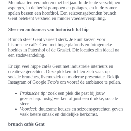
Menukaarten veranderen met het jaar. In de lente verschijnen
asperges, in de herfst pompoen en pottages, en in de zomer
spelen bessen een hoofdrol. Een seizoensgebonden brunch
Gent betekent versheid en minder voedselverspilling.
Sfeer en ambiance: van historisch tot hip
Brunch sfeer Gent varieert sterk. Je kunt kiezen voor
historische cafés Gent met hoge plafonds en fotogenieke
hoekjes in Patershol of de Graslei. Die locaties zijn ideaal na
een stadswandeling.
Er zijn veel hippe cafés Gent met industriële interieurs en
creatieve gerechten. Deze plekken richten zich vaak op
sociale brunches, livemuziek en moderne presentatie. Bekijk
Instagram of Google Foto’s om vooraf de ambiance te peilen.
Praktische tip:
zoek een plek die past bij jouw
gezelschap: rustig werken of juist een drukke, sociale
sfeer.
Voordeel:
duurzame keuzes en seizoensgerechten geven
vaak betere smaak en duidelijke herkomst.
brunch cafés Gent