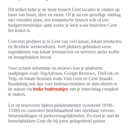
Dit artikel helpt je de beste brunch Gent locaties te vinden op
basis van buurt, sfeer en menu. Of je nu een gezellige middag
met vrienden plant, een romantische brunch wilt of een
budgetvriendelijke optie zoekt: je leest waar brunchen Gent
het leukst is.
Concreet profiteer je in Gent van veel keuze, lokale producten
en flexibele weekenduren. Veel plekken gebruiken verse
ingrediënten van lokale leveranciers en serveren sterke koffie
en huisgebakken brood.
Voor actuele informatie en reviews kun je platforms
raadplegen zoals TripAdvisor, Google Reviews, TheFork en
Yelp, en lokale bronnen zoals Visit Gent en Gent Smaakt.
Raadpleeg ook tips voor buitenactiviteiten en date-ideeën in
de natuur via
leuke buitenuitjes
, om je brunchdag compleet
te maken.
Let op reserveren tijdens piekmomenten (weekend 10:00–
13:00) en controleer bereikbaarheid met openbaar vervoer,
fietsenstallingen of parkeermogelijkheden. Zo vind je snel de
brunchplekken Gent die bij jouw gelegenheid passen.