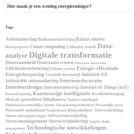
Hoe maak je een woning energiezuiniger?
Tags
Automatisering
Balans vinden
Badkamerinrichting
Data-
Cloud computing
Culinaire trends
Bouwprojecten
Digitale transformatie
analyse
Duurzaamheid
Duurzaam wonen
Duurzame materialen
Energie-efficiëntie
Efficiëntieverbetering
Efficiënt werken
Energiebesparing
Industrie 4.0
Gezonde levensstijl
Interieurdecoratie
Industriële automatisering
Interieurdesign
Interieurontwerp
Internet of Things (IoT)
Kunstmatige intelligentie
Kwaliteitsborging
Kostenbesparing
Mindfulness
Mentale gezondheid
Natuurwandelingen
Onderhoudsvriendelijke vloeren
Ontspanningstechnieken
Persoonlijke groei
Risicobeheer
Preventief onderhoud
Sfeerverlichting
Productiviteit
Softwareontwikkeling
Slimme opbergoplossingen
Stressmanagement
Stressvermindering
Supply chain
Technologische ontwikkelingen
management
Technologische vooruitgang