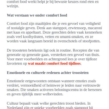
comfort food werkt helpt je bij bewuste keuzes rond eten en
welzijn.
Wat verstaan we onder comfort food
Comfort food zijn maaltijden die je een gevoel van veiligheid
of nostalgie geven. Denk aan stamppot, erwtensoep, macaroni
met kaas en appeltaart. Deze gerechten delen vaak kenmerken
zoals veel koolhydraten, vetten en umami-smaken, en ze
worden vaak langzaam bereid in ovenschotels of stoofpotten.
De troosteten betekenis ligt ook in routine. Recepten die van
generatie op generatie gaan, versterken een gevoel van thuis.
Voor meer voorbeelden en achtergrond lees je over tijdloze
favorieten op
wat maakt comfort food tijdloos
.
Emotionele en culturele redenen achter troosteten
Emotionele eetgewoonten ontstaan wanneer emoties zoals
verdriet, vermoeidheid of heimwee je leiden naar vertrouwde
smaken. Die smaken activeren beloningscentra in de hersenen
en geven tijdelijk meer welbevinden.
Cultuur bepaalt vaak welke gerechten troost bieden. In
Nederland zijn er unieke voorbeelden zoals stamppot bij