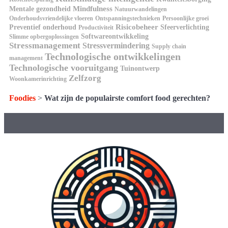
Mindfulness
Mentale gezondheid
Natuurwandelingen
Onderhoudsvriendelijke vloeren
Ontspanningstechnieken
Persoonlijke groei
Risicobeheer
Preventief onderhoud
Sfeerverlichting
Productiviteit
Softwareontwikkeling
Slimme opbergoplossingen
Stressmanagement
Stressvermindering
Supply chain
Technologische ontwikkelingen
management
Technologische vooruitgang
Tuinontwerp
Zelfzorg
Woonkamerinrichting
Foodies
>
Wat zijn de populairste comfort food gerechten?