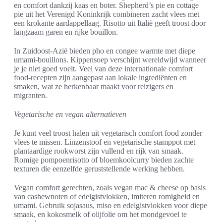
en comfort dankzij kaas en boter. Shepherd’s pie en cottage
pie uit het Verenigd Koninkrijk combineren zacht vlees met
een krokante aardappellaag. Risotto uit Italië geeft troost door
langzaam garen en rijke bouillon.
In Zuidoost-Azië bieden pho en congee warmte met diepe
umami-bouillons. Kippensoep verschijnt wereldwijd wanneer
je je niet goed voelt. Veel van deze internationale comfort
food-recepten zijn aangepast aan lokale ingrediënten en
smaken, wat ze herkenbaar maakt voor reizigers en
migranten.
Vegetarische en vegan alternatieven
Je kunt veel troost halen uit vegetarisch comfort food zonder
vlees te missen. Linzenstoof en vegetarische stamppot met
plantaardige rookworst zijn vullend en rijk van smaak.
Romige pompoenrisotto of bloemkoolcurry bieden zachte
texturen die eenzelfde geruststellende werking hebben.
Vegan comfort gerechten, zoals vegan mac & cheese op basis
van cashewnoten of edelgistvlokken, imiteren romigheid en
umami. Gebruik sojasaus, miso en edelgistvlokken voor diepe
smaak, en kokosmelk of olijfolie om het mondgevoel te