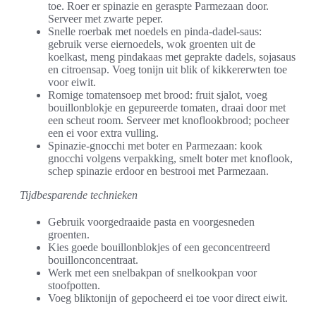
toe. Roer er spinazie en geraspte Parmezaan door.
Serveer met zwarte peper.
Snelle roerbak met noedels en pinda-dadel-saus:
gebruik verse eiernoedels, wok groenten uit de
koelkast, meng pindakaas met geprakte dadels, sojasaus
en citroensap. Voeg tonijn uit blik of kikkererwten toe
voor eiwit.
Romige tomatensoep met brood: fruit sjalot, voeg
bouillonblokje en gepureerde tomaten, draai door met
een scheut room. Serveer met knoflookbrood; pocheer
een ei voor extra vulling.
Spinazie-gnocchi met boter en Parmezaan: kook
gnocchi volgens verpakking, smelt boter met knoflook,
schep spinazie erdoor en bestrooi met Parmezaan.
Tijdbesparende technieken
Gebruik voorgedraaide pasta en voorgesneden
groenten.
Kies goede bouillonblokjes of een geconcentreerd
bouillonconcentraat.
Werk met een snelbakpan of snelkookpan voor
stoofpotten.
Voeg bliktonijn of gepocheerd ei toe voor direct eiwit.