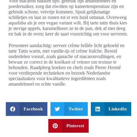
Voor macaron bakken tips: gebruik fijn amandelmeel en
poedersuiker, zorg dat eiwitten op kamertemperatuur zijn en
gebruik schone, vetvrije kommen. Spuit gelijkmatige
schilletjes en laat ze rusten tot er een huid ontstaat. Overweeg
aquafaba als je een vegan variant wilt. Bij tarte tatin thuis kies
je stevige appels, karamelliseer ze in de pan, dek af met deeg
en bak in de oven; keer de taart voorzichtig om voor serveren.
Presenteer aandachtig: serveer crème brûlée licht gekoeld en
tarte Tatin warm, met vanille-ijs of crème fraîche. Bereid
onderdelen vooraf, zoals ganache of macaronvullingen, en
bewaar ze correct in de koelkast of vriezer om textuur te
behouden. Raadpleeg boeken en chefs zoals Pierre Hermé
voor verdiepende technieken en bezoek Nederlandse
speciaalzaken voor kwalitatieve ingrediënten zoals
amandelmeel en echte vanille.
Facebook
Twitter
LinkedIn
Pinterest