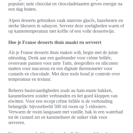
populair; tarte chocolat en chocoladetaarten geven energie na
een dag buiten.
Alpen desserts gebruiken vaak marrons glacés, hazelnoten en
sterke likeuren in sabayon. Serveer deze zoetigheden warm of
op kamertemperatuur met koffie of een volle dessertwijn.
Hoe je Franse desserts thuis maakt en serveert
Als je Franse desserts thuis maken wilt, begin met de juiste
uitrusting. Denk aan een gasbrander voor crème brûlée,
ovenvaste pannen voor tarte Tatin, deegrollers en siliconen
matten voor macarons en een digitale thermometer voor
custards en chocolade. Met deze tools houd je controle over
temperatuur en textuur.
Beheers basisvaardigheden zoals au bain-marie bakken,
karameliseren zonder verbranden en het goed kloppen van
eiwitten. Voor een recept crème brûlée is de verhouding
belangrijk: bijvoorbeeld 500 ml room op 5 eidooiers.
Verwarm de room langzaam met vanille, bak in een waterbad
tot de custard zet en karameliseer de suiker vlak voor
serveren.