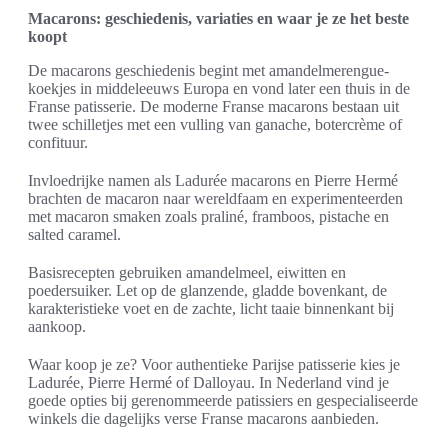
Macarons: geschiedenis, variaties en waar je ze het beste
koopt
De macarons geschiedenis begint met amandelmerengue-
koekjes in middeleeuws Europa en vond later een thuis in de
Franse patisserie. De moderne Franse macarons bestaan uit
twee schilletjes met een vulling van ganache, botercrème of
confituur.
Invloedrijke namen als Ladurée macarons en Pierre Hermé
brachten de macaron naar wereldfaam en experimenteerden
met macaron smaken zoals praliné, framboos, pistache en
salted caramel.
Basisrecepten gebruiken amandelmeel, eiwitten en
poedersuiker. Let op de glanzende, gladde bovenkant, de
karakteristieke voet en de zachte, licht taaie binnenkant bij
aankoop.
Waar koop je ze? Voor authentieke Parijse patisserie kies je
Ladurée, Pierre Hermé of Dalloyau. In Nederland vind je
goede opties bij gerenommeerde patissiers en gespecialiseerde
winkels die dagelijks verse Franse macarons aanbieden.