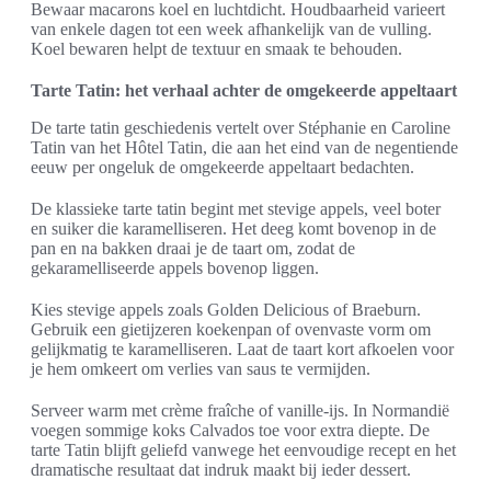
Bewaar macarons koel en luchtdicht. Houdbaarheid varieert
van enkele dagen tot een week afhankelijk van de vulling.
Koel bewaren helpt de textuur en smaak te behouden.
Tarte Tatin: het verhaal achter de omgekeerde appeltaart
De tarte tatin geschiedenis vertelt over Stéphanie en Caroline
Tatin van het Hôtel Tatin, die aan het eind van de negentiende
eeuw per ongeluk de omgekeerde appeltaart bedachten.
De klassieke tarte tatin begint met stevige appels, veel boter
en suiker die karamelliseren. Het deeg komt bovenop in de
pan en na bakken draai je de taart om, zodat de
gekaramelliseerde appels bovenop liggen.
Kies stevige appels zoals Golden Delicious of Braeburn.
Gebruik een gietijzeren koekenpan of ovenvaste vorm om
gelijkmatig te karamelliseren. Laat de taart kort afkoelen voor
je hem omkeert om verlies van saus te vermijden.
Serveer warm met crème fraîche of vanille-ijs. In Normandië
voegen sommige koks Calvados toe voor extra diepte. De
tarte Tatin blijft geliefd vanwege het eenvoudige recept en het
dramatische resultaat dat indruk maakt bij ieder dessert.