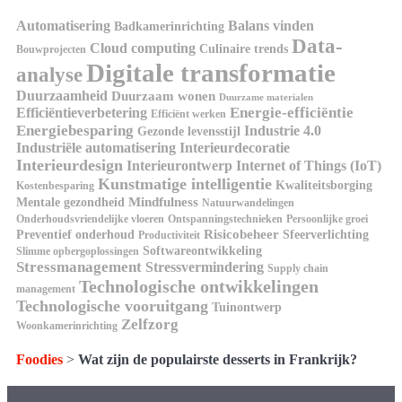
Automatisering
Balans vinden
Badkamerinrichting
Data-
Cloud computing
Culinaire trends
Bouwprojecten
Digitale transformatie
analyse
Duurzaamheid
Duurzaam wonen
Duurzame materialen
Energie-efficiëntie
Efficiëntieverbetering
Efficiënt werken
Energiebesparing
Industrie 4.0
Gezonde levensstijl
Industriële automatisering
Interieurdecoratie
Interieurdesign
Interieurontwerp
Internet of Things (IoT)
Kunstmatige intelligentie
Kwaliteitsborging
Kostenbesparing
Mindfulness
Mentale gezondheid
Natuurwandelingen
Onderhoudsvriendelijke vloeren
Ontspanningstechnieken
Persoonlijke groei
Risicobeheer
Preventief onderhoud
Sfeerverlichting
Productiviteit
Softwareontwikkeling
Slimme opbergoplossingen
Stressmanagement
Stressvermindering
Supply chain
Technologische ontwikkelingen
management
Technologische vooruitgang
Tuinontwerp
Zelfzorg
Woonkamerinrichting
Foodies
>
Wat zijn de populairste desserts in Frankrijk?