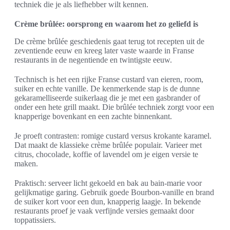
techniek die je als liefhebber wilt kennen.
Crème brûlée: oorsprong en waarom het zo geliefd is
De crème brûlée geschiedenis gaat terug tot recepten uit de
zeventiende eeuw en kreeg later vaste waarde in Franse
restaurants in de negentiende en twintigste eeuw.
Technisch is het een rijke Franse custard van eieren, room,
suiker en echte vanille. De kenmerkende stap is de dunne
gekaramelliseerde suikerlaag die je met een gasbrander of
onder een hete grill maakt. Die brûlée techniek zorgt voor een
knapperige bovenkant en een zachte binnenkant.
Je proeft contrasten: romige custard versus krokante karamel.
Dat maakt de klassieke crème brûlée populair. Varieer met
citrus, chocolade, koffie of lavendel om je eigen versie te
maken.
Praktisch: serveer licht gekoeld en bak au bain-marie voor
gelijkmatige garing. Gebruik goede Bourbon-vanille en brand
de suiker kort voor een dun, knapperig laagje. In bekende
restaurants proef je vaak verfijnde versies gemaakt door
toppatissiers.