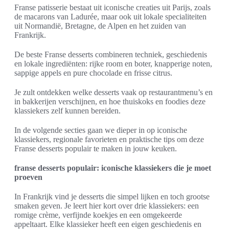
Franse patisserie bestaat uit iconische creaties uit Parijs, zoals
de macarons van Ladurée, maar ook uit lokale specialiteiten
uit Normandië, Bretagne, de Alpen en het zuiden van
Frankrijk.
De beste Franse desserts combineren techniek, geschiedenis
en lokale ingrediënten: rijke room en boter, knapperige noten,
sappige appels en pure chocolade en frisse citrus.
Je zult ontdekken welke desserts vaak op restaurantmenu’s en
in bakkerijen verschijnen, en hoe thuiskoks en foodies deze
klassiekers zelf kunnen bereiden.
In de volgende secties gaan we dieper in op iconische
klassiekers, regionale favorieten en praktische tips om deze
Franse desserts populair te maken in jouw keuken.
franse desserts populair: iconische klassiekers die je moet
proeven
In Frankrijk vind je desserts die simpel lijken en toch grootse
smaken geven. Je leert hier kort over drie klassiekers: een
romige crème, verfijnde koekjes en een omgekeerde
appeltaart. Elke klassieker heeft een eigen geschiedenis en