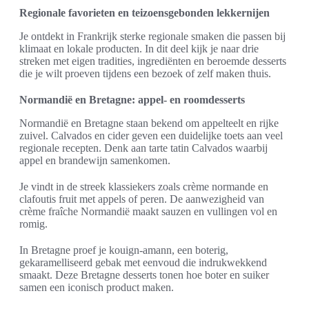
Regionale favorieten en teizoensgebonden lekkernijen
Je ontdekt in Frankrijk sterke regionale smaken die passen bij
klimaat en lokale producten. In dit deel kijk je naar drie
streken met eigen tradities, ingrediënten en beroemde desserts
die je wilt proeven tijdens een bezoek of zelf maken thuis.
Normandië en Bretagne: appel- en roomdesserts
Normandië en Bretagne staan bekend om appelteelt en rijke
zuivel. Calvados en cider geven een duidelijke toets aan veel
regionale recepten. Denk aan tarte tatin Calvados waarbij
appel en brandewijn samenkomen.
Je vindt in de streek klassiekers zoals crème normande en
clafoutis fruit met appels of peren. De aanwezigheid van
crème fraîche Normandië maakt sauzen en vullingen vol en
romig.
In Bretagne proef je kouign-amann, een boterig,
gekaramelliseerd gebak met eenvoud die indrukwekkend
smaakt. Deze Bretagne desserts tonen hoe boter en suiker
samen een iconisch product maken.