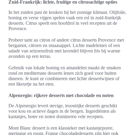
Zuid-Frankrijk: lichte, fruitige en citrusachtige opties
In het zuiden past de keuken bij het zonnige klimaat. Olijfolie,
honing en verse vijgen spelen vaak een rol in zuid-frankrijk
desserts. Citrus speelt een hoofdrol in veel recepten uit de
Provence.
Probeer tarte au citron of andere citrus desserts Provence met
bergamot, citroen en sinaasappel. Lichte madeleines of een
salade van seizoensfruit met lavendel blijven fris bij warme
avonden op een terras.
Gebruik van lokale honing en amandelen maakt de smaken
rond en mediterrane desserts lenen zich goed voor buiten
dineren. Je kunt ze combineren met lichte dessertwijnen of
een likeurtje na het eten.
Alpenregio: rijkere desserts met chocolade en noten
De Alpenregio levert stevige, troostrijke desserts geschikt
voor kou en actieve dagen in de bergen. Ingrediënten als
kastanjes, boter en noten domineren vele recepten.
Mont Blanc dessert is een klassieker met kastanjepuree,
meringue en room. Franse chocoladedesserts zijn hier ook